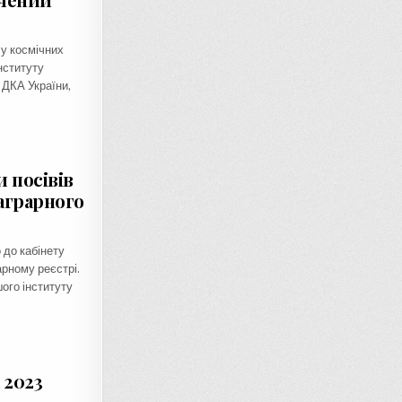
лу космічних
нституту
 ДКА України,
 посівів
аграрного
 до кабінету
рному реєстрі.
ого інституту
 2023