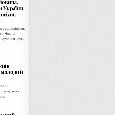
йовича,
и України
orizon
зу з досліджень
 найбільша
ансування науки
жців
 молодий
тали 15
. Серед них і
ola…
чений