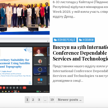
6-10 листопада у Кейптауні (Півден
Республіка) відбулася міжнародна к
Week 2023, у якій взяла участь спів
відділу Дрозд…
КОНФЕРЕНЦІЇ
НОВИНИ
Posted
in
Виступ на 13th Internati
Conference Dependable 
Services and Technologi
Представники нашого відділу взяли у
International Conference Dependab
Services and Technologies та висту
доповідями в секції…
ція
1
2
3
…
19
Newer posts →
в