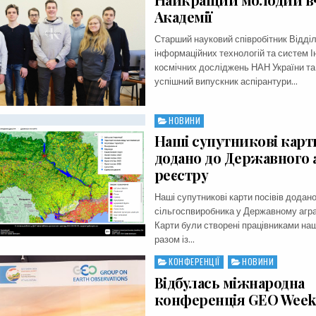
Академії
Старший науковий співробітник Відді
інформаційних технологій та сиcтем І
космічних досліджень НАН України та
успішний випускник аспірантури…
НОВИНИ
Posted
in
Наші супутникові карти
додано до Державного 
реєстру
Наші супутникові карти посівів додано
сільгоспвиробника у Державному агра
Карти були створені працівниками наш
разом із…
КОНФЕРЕНЦІЇ
НОВИНИ
Posted
in
Відбулась міжнародна
конференція GEO Week