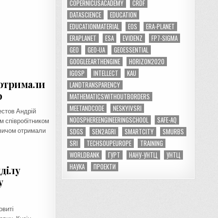
COPERNICUSACADEMY
CRDF
DATASCIENCE
EDUCATION
EDUCATIONMATERIAL
EOS
ERA-PLANET
ERAPLANET
ESA
EVIDENZ
FP7-SIGMA
GEO
GEO-UA
GEOESSENTIAL
GOOGLEEARTHENGINE
HORIZON2020
IGOSP
INTELLECT
KAU
 отримали
LANDTRANSPARENCY
р
MATHEMATICSWITHOUTBORDERS
MEETANDCODE
NESKYIVSRI
стов Андрій
NOOSPHEREENGINEERINGSCHOOL
SAFE-AQ
м співробітником
SDGS
SEN2AGRI
SMARTCITY
SMURBS
вичом отримали
SRI
TECHSOUPEUROPE
TRAINING
WORLDBANK
ГУРТ
НАНУ-УНТЦ
УНТЦ
НАУКА
ПРОЕКТИ
дділу
у
овиті