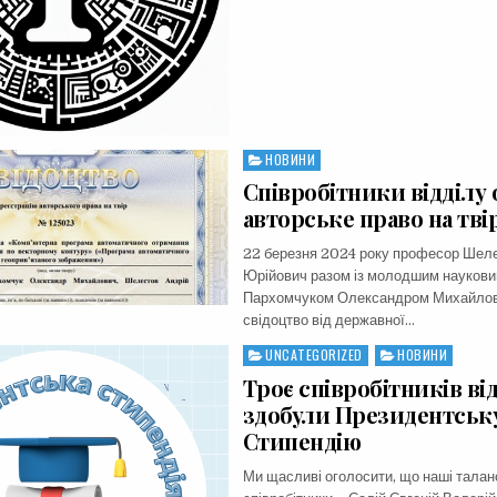
НОВИНИ
Posted
in
Співробітники відділу
авторське право на тві
22 березня 2024 року професор Шеле
Юрійович разом із молодшим наукови
Пархомчуком Олександром Михайло
свідоцтво від державної…
UNCATEGORIZED
НОВИНИ
Posted
in
Троє співробітників ві
здобули Президентськ
Стипендію
Ми щасливі оголосити, що наші талан