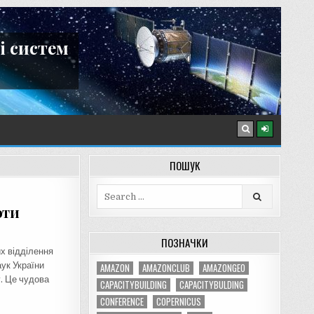
і систем
ПОШУК
Search
for:
оти
ПОЗНАЧКИ
х відділення
ук України
AMAZON
AMAZONCLUB
AMAZONGEO
. Це чудова
CAPACITYBUILDING
CAPACITYBULDING
CONFERENCE
COPERNICUS