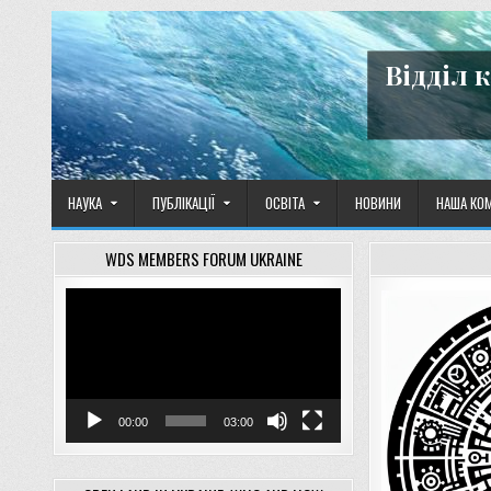
Skip
to
content
Відділ 
НАУКА
ПУБЛІКАЦІЇ
ОСВІТА
НОВИНИ
НАША КО
WDS MEMBERS FORUM UKRAINE
Відеопрогравач
00:00
03:00