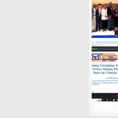
Навіга
записі