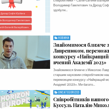
співробітники – Салій Євгеній Валерій
Володимир Гамлетович та Дрозд Софі
здобули…
НОВИНИ
Posted
in
Знайомимося ближче 
Лавренюком, перемож
конкурсу «Найкращий
вчений Академії 2023»
Знайомимося ближче з Миколою Лав
старшим науковим співробітником наш
переможцем конкурсу «Найкращий мо
Академії 2023». Ми багато…
UNCATEGORIZED
Posted
in
Співробітників нашого 
Куссуль Наталію Микол