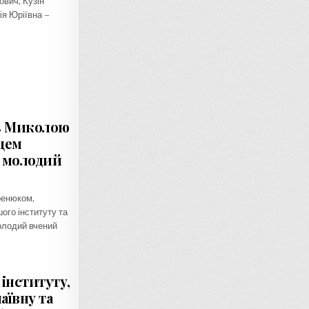
ович, Кузін
я Юріївна –
з Миколою
цем
 молодий
ренюком,
ого інституту та
лодий вчений
інституту,
аївну та