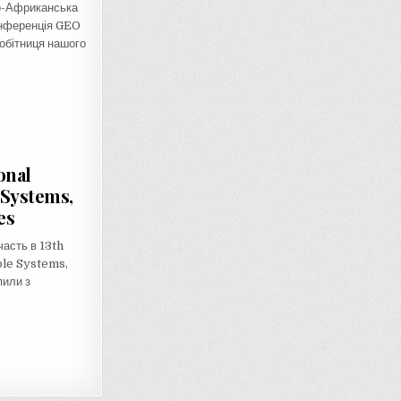
но-Африканська
онференція GEO
робітниця нашого
onal
Systems,
es
часть в 13th
le Systems,
пили з