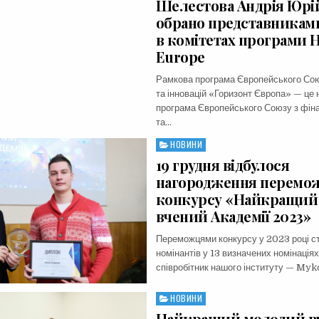
Шелестова Андрія Юрі
обрано представникам
в комітетах програми H
Europe
Рамкова програма Європейського Сою
та інновацій «Горизонт Європа» — це
програма Європейського Союзу з фін
та…
НОВИНИ
Posted
in
19 грудня відбулося
нагородження перемо
конкурсу «Найкращий
вчений Академії 2023»
Переможцями конкурсу у 2023 році с
номінантів у 13 визначених номінаціях
співробітник нашого інституту — Myk
НОВИНИ
Posted
in
Найкращий молодий в