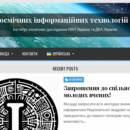
космічних інформаційних технологій 
Інститут космічних досліджень НАН України та ДКА України
МАНДА
КОНТАКТИ
УКРАЇНСЬКА
RECENT POSTS
НОВИНИ
Posted
in
Запрошення до спільн
молодих вчених!
Ми раді запросити всіх молодих вчени
інформатики Національної академії на
приєднатись до нашого телеграм чату
можливість…