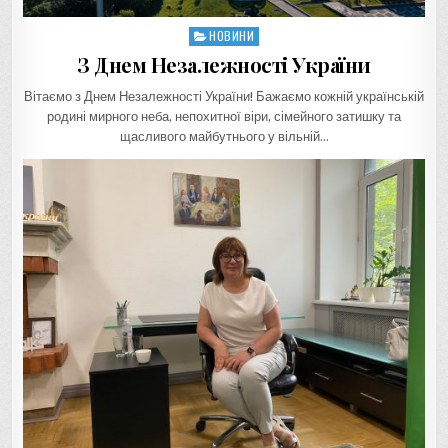
НОВИНИ
Posted
in
З Днем Незалежності України
Вітаємо з Днем Незалежності України! Бажаємо кожній українській
родині мирного неба, непохитної віри, сімейного затишку та
щасливого майбутнього у вільній…