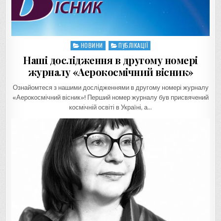
НОВИНИ
ПУБЛІКАЦІЇ
Posted
in
Наші дослідження в другому номері
журналу «Аерокосмічний вісник»
Ознайомтеся з нашими дослідженнями в другому номері журналу
«Аерокосмічний вісник»! Перший номер журналу був присвячений
космічній освіті в Україні, а…