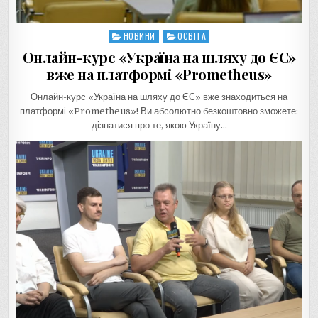
НОВИНИ
ОСВІТА
Posted
in
Онлайн-курс «Україна на шляху до ЄС»
вже на платформі «Prometheus»
Онлайн-курс «Україна на шляху до ЄС» вже знаходиться на
платформі «Prometheus»! Ви абсолютно безкоштовно зможете:
дізнатися про те, якою Україну…