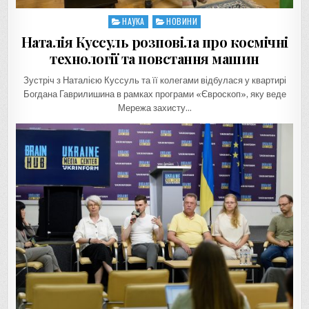
НАУКА
НОВИНИ
Posted
in
Наталія Куссуль розповіла про космічні
технології та повстання машин
Зустріч з Наталією Куссуль та її колегами відбулася у квартирі
Богдана Гаврилишина в рамках програми «Євроскоп», яку веде
Мережа захисту…