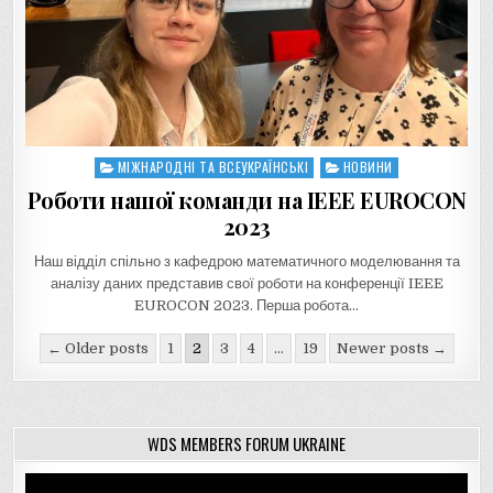
МІЖНАРОДНІ ТА ВСЕУКРАЇНСЬКІ
НОВИНИ
Posted
in
Роботи нашої команди на IEEE EUROCON
2023
Наш відділ спільно з кафедрою математичного моделювання та
аналізу даних представив свої роботи на конференції IEEE
EUROCON 2023. Перша робота…
Навігація
← Older posts
1
2
3
4
…
19
Newer posts →
записів
WDS MEMBERS FORUM UKRAINE
Відеопрогравач