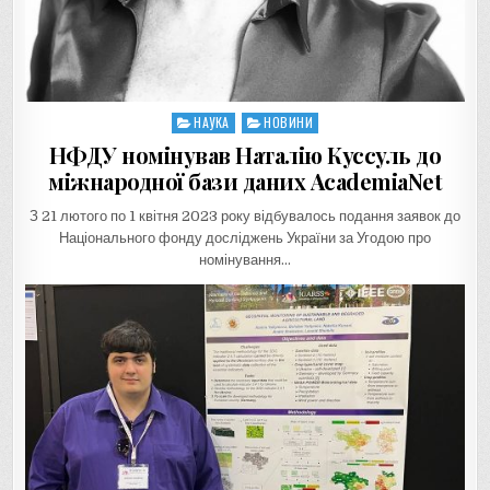
НАУКА
НОВИНИ
Posted
in
НФДУ номінував Наталію Куссуль до
міжнародної бази даних AcademiaNet
З 21 лютого по 1 квітня 2023 року відбувалось подання заявок до
Національного фонду досліджень України за Угодою про
номінування…