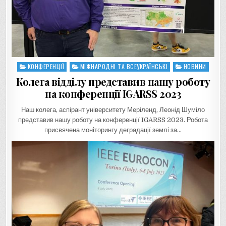
КОНФЕРЕНЦІЇ
МІЖНАРОДНІ ТА ВСЕУКРАЇНСЬКІ
НОВИНИ
Posted
in
Колега відділу представив нашу роботу
на конференції IGARSS 2023
Наш колега, аспірант університету Меріленд, Леонід Шуміло
представив нашу роботу на конференції IGARSS 2023. Робота
присвячена моніторингу деградації землі за…