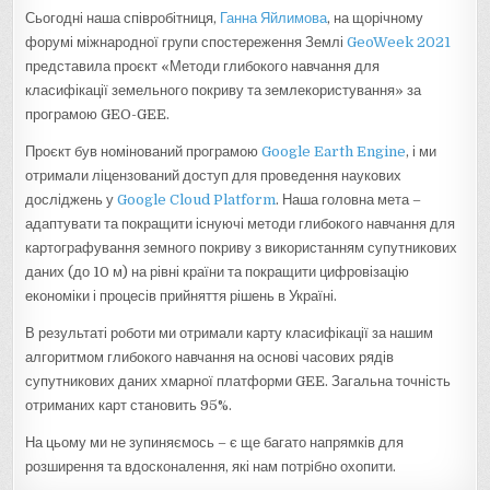
Сьогодні наша співробітниця,
Ганна Яйлимова
, на щорічному
форумі міжнародної групи спостереження Землі
GeoWeek 2021
представила проєкт «Методи глибокого навчання для
класифікації земельного покриву та землекористування» за
програмою GEO-GEE.
Проєкт був номінований програмою
Google Earth Engine
, і ми
отримали ліцензований доступ для проведення наукових
досліджень у
Google Cloud Platform
. Наша головна мета –
адаптувати та покращити існуючі методи глибокого навчання для
картографування земного покриву з використанням супутникових
даних (до 10 м) на рівні країни та покращити цифровізацію
економіки і процесів прийняття рішень в Україні.
В результаті роботи ми отримали карту класифікації за нашим
алгоритмом глибокого навчання на основі часових рядів
супутникових даних хмарної платформи GEE. Загальна точність
отриманих карт становить 95%.
На цьому ми не зупиняємось – є ще багато напрямків для
розширення та вдосконалення, які нам потрібно охопити.