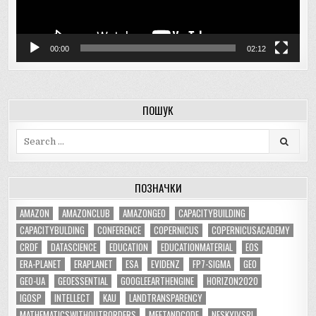
00:00
02:12
ПОШУК
Search
for:
ПОЗНАЧКИ
AMAZON
AMAZONCLUB
AMAZONGEO
CAPACITYBUILDING
CAPACITYBULDING
CONFERENCE
COPERNICUS
COPERNICUSACADEMY
CRDF
DATASCIENCE
EDUCATION
EDUCATIONMATERIAL
EOS
ERA-PLANET
ERAPLANET
ESA
EVIDENZ
FP7-SIGMA
GEO
GEO-UA
GEOESSENTIAL
GOOGLEEARTHENGINE
HORIZON2020
IGOSP
INTELLECT
KAU
LANDTRANSPARENCY
MATHEMATICSWITHOUTBORDERS
MEETANDCODE
NESKYIVSRI