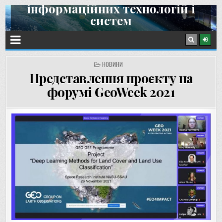
інформаційних технологій і
Skip
систем
to
content
Інститут космічних досліджень НАН України та ДКА України
POSTED
НОВИНИ
IN
Представлення проєкту на
форумі GeoWeek 2021