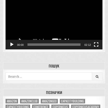
00:00
02:12
ПОШУК
Search
for:
ПОЗНАЧКИ
AMAZON
AMAZONCLUB
AMAZONGEO
CAPACITYBUILDING
CAPACITYBULDING
CONFERENCE
COPERNICUS
COPERNICUSACADEMY