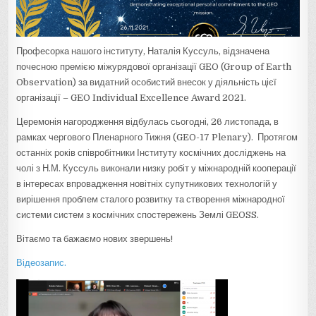
Професорка нашого інституту, Наталія Куссуль, відзначена
почесною премією
міжурядової організації GEO (Group of Earth
Observation) за видатний особистий внесок у діяльність цієї
організації – GEO Individual Excellence Award 2021.
Церемонія нагородження відбулась сьогодні, 26 листопада, в
рамках чергового Пленарного Тижня (GEO-17 Plenary). Протягом
останніх років співробітники Інституту космічних досліджень на
чолі з Н.М. Куссуль виконали низку робіт у міжнародній кооперації
в інтересах впровадження новітніх супутникових технологій у
вирішення проблем сталого розвитку та створення міжнародної
системи систем з космічних спостережень Землі GEOSS.
Вітаємо та бажаємо нових звершень!
Відеозапис.