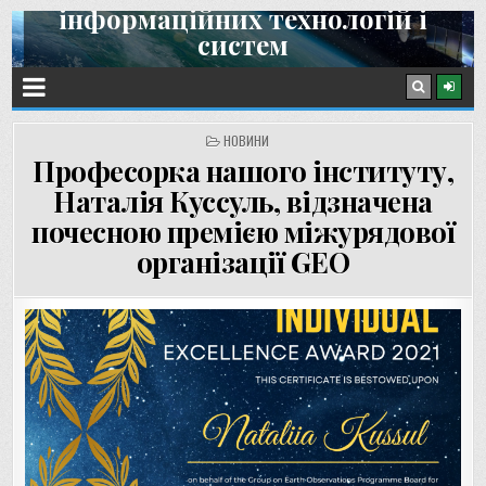
інформаційних технологій і
Skip
систем
to
content
Інститут космічних досліджень НАН України та ДКА України
POSTED
НОВИНИ
IN
Професорка нашого інституту,
Наталія Куссуль, відзначена
почесною премією міжурядової
організації GEO