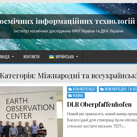
космічних інформаційних технологій 
Інститут космічних досліджень НАН України та ДКА України
МАНДА
КОНТАКТИ
УКРАЇНСЬКА
Категорія:
Міжнародні та всеукраїнськ
КОНФЕРЕНЦІЇ
МІЖНАРОДНІ ТА ВС
Posted
in
НАУКА
DLR Oberpfaffenhofen
Новий рік приносить новий вимір пр
Багато ідей для співпраці були обгово
спільної зустрічі міських ТЕП і…