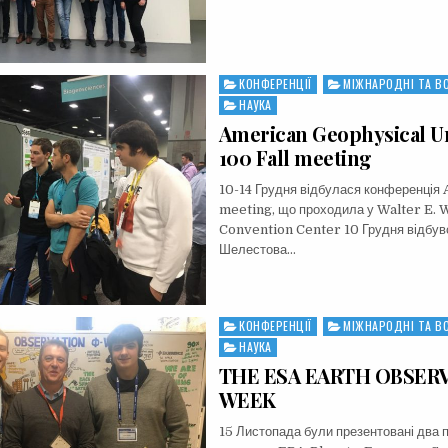
КОНФЕРЕНЦІЇ
МІЖНАРОДНІ ТА ВС
Posted
in
НАУКА
American Geophysical U
100 Fall meeting
10-14 Грудня відбулася конференція 
meeting, що проходила у Walter E. 
Convention Center 10 Грудня відбув
Шелестова…
КОНФЕРЕНЦІЇ
МІЖНАРОДНІ ТА ВС
Posted
in
НАУКА
THE ESA EARTH OBSER
WEEK
15 Листопада були презентовані два 