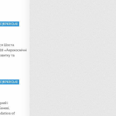
ЕУКРАЇНСЬКІ
ася Шоста
8 «Аерокосмічні
звитку та
ЕУКРАЇНСЬКІ
ний і
еневі,
idation of