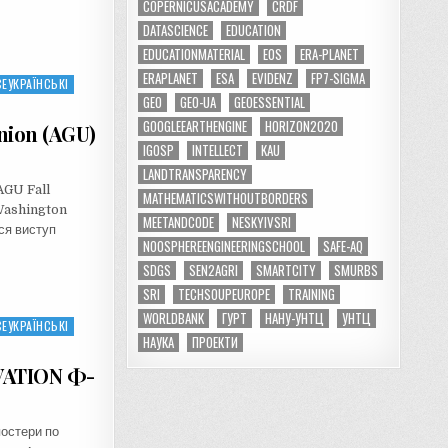
COPERNICUSACADEMY
CRDF
DATASCIENCE
EDUCATION
EDUCATIONMATERIAL
EOS
ERA-PLANET
ERAPLANET
ESA
EVIDENZ
FP7-SIGMA
ЕУКРАЇНСЬКІ
GEO
GEO-UA
GEOESSENTIAL
GOOGLEEARTHENGINE
HORIZON2020
nion (AGU)
IGOSP
INTELLECT
KAU
LANDTRANSPARENCY
AGU Fall
MATHEMATICSWITHOUTBORDERS
Washington
MEETANDCODE
NESKYIVSRI
ся виступ
NOOSPHEREENGINEERINGSCHOOL
SAFE-AQ
SDGS
SEN2AGRI
SMARTCITY
SMURBS
SRI
TECHSOUPEUROPE
TRAINING
WORLDBANK
ГУРТ
НАНУ-УНТЦ
УНТЦ
ЕУКРАЇНСЬКІ
НАУКА
ПРОЕКТИ
VATION Ф-
постери по