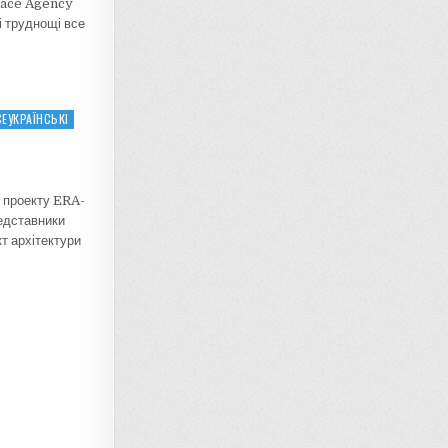
pace Agency
і труднощі все
ЕУКРАЇНСЬКІ
о проекту ERA-
едставники
т архітектури