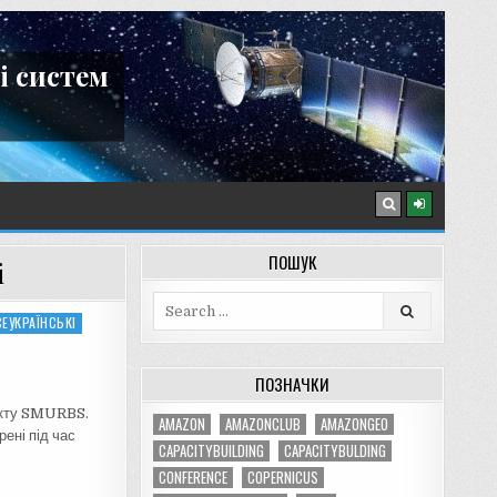
і систем
ПОШУК
і
Search
ЕУКРАЇНСЬКІ
for:
ПОЗНАЧКИ
оекту SMURBS.
AMAZON
AMAZONCLUB
AMAZONGEO
рені під час
CAPACITYBUILDING
CAPACITYBULDING
CONFERENCE
COPERNICUS