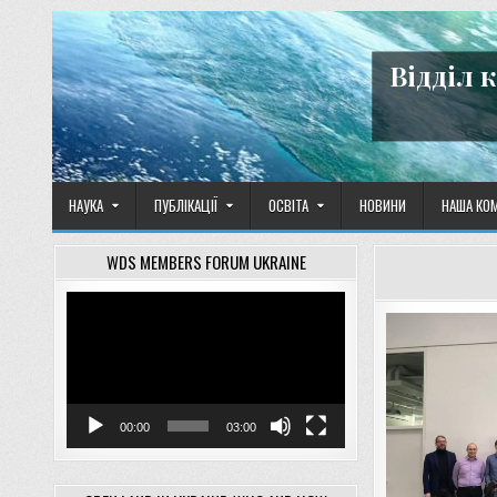
Skip
to
content
Відділ 
НАУКА
ПУБЛІКАЦІЇ
ОСВІТА
НОВИНИ
НАША КО
WDS MEMBERS FORUM UKRAINE
Відеопрогравач
00:00
03:00