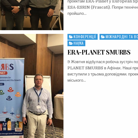
проектам ERA-Planet у European S
ESA-ESRIN (Frascati). Попри технічн
пройшло…
КОНФЕРЕНЦІЇ
МІЖНАРОДНІ ТА ВС
Posted
in
НАУКА
ERA-PLANET SMURBS
9 Жовтня відбулася робоча зустріч п
PLANET SMURBS в Афінах. Наші пр
виступили з трьома доповідями. проек
міського…