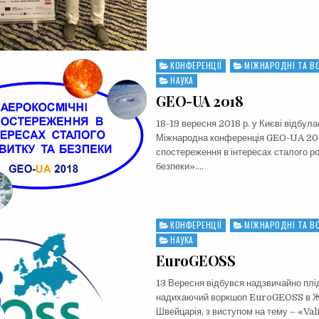
КОНФЕРЕНЦІЇ
МІЖНАРОДНІ ТА ВС
Posted
in
НАУКА
GEO-UA 2018
18-19 вересня 2018 р. у Києві відбул
Міжнародна конференція GEO-UA 201
спостереження в інтересах сталого ро
безпеки»….
КОНФЕРЕНЦІЇ
МІЖНАРОДНІ ТА ВС
Posted
in
НАУКА
EuroGEOSS
13 Вересня відбувся надзвичайно плід
надихаючий воркшоп EuroGEOSS в Ж
Швейцарія, з виступом на тему – «Val