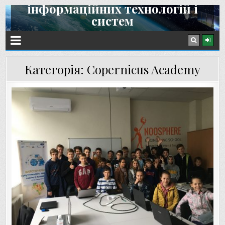
інформаційних технологій і
Skip
систем
to
content
Інститут космічних досліджень НАН України та ДКА України
Категорія:
Copernicus Academy