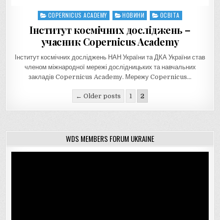
COPERNICUS ACADEMY
НОВИНИ
ОСВІТА
Posted
in
Інститут космічних досліджень –
учасник Copernicus Academy
Інститут космічних досліджень НАН України та ДКА України став
членом міжнародної мережі дослідницьких та навчальних
закладів Copernicus Academу. Мережу Copernicus…
Навігація
← Older posts
1
2
записів
WDS MEMBERS FORUM UKRAINE
Відеопрогравач