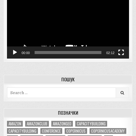
00:00
02:12
ПОШУК
Search
for:
ПОЗНАЧКИ
AMAZON
AMAZONCLUB
AMAZONGEO
CAPACITYBUILDING
CAPACITYBULDING
CONFERENCE
COPERNICUS
COPERNICUSACADEMY