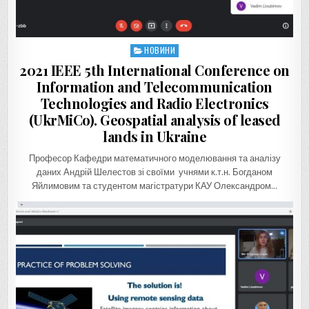
НОВИНИ
Posted
in
2021 IEEE 5th International Conference on
Information and Telecommunication
Technologies and Radio Electronics
(UkrMiCo). Geospatial analysis of leased
lands in Ukraine
Професор Кафедри математичного моделювання та аналізу
даних Андрій Шелестов зі своїми учнями к.т.н. Богданом
Яйлимовим та студентом магістратури КАУ Олександром…