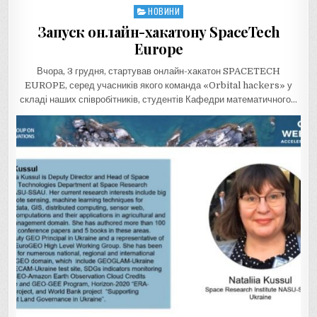
НОВИНИ
Posted
in
Запуск онлайн-хакатону SpaceTech
Europe
Вчора, 3 грудня, стартував онлайн-хакатон SPACETECH
EUROPE, серед учасників якого команда «Orbital hackers» у
складі наших співробітників, студентів Кафедри математичного…