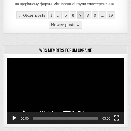
на щорічному форумі міжнародної групи спостереження…
Навігація
← Older posts
1
…
5
6
7
8
9
…
19
записів
Newer posts →
WDS MEMBERS FORUM UKRAINE
Відеопрогравач
00:00
03:00