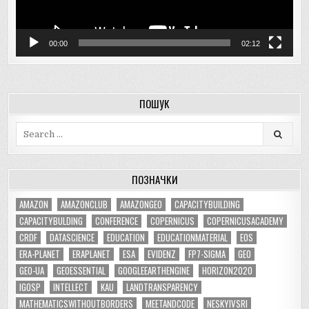
00:00
02:12
ПОШУК
Search
for:
ПОЗНАЧКИ
AMAZON
AMAZONCLUB
AMAZONGEO
CAPACITYBUILDING
CAPACITYBULDING
CONFERENCE
COPERNICUS
COPERNICUSACADEMY
CRDF
DATASCIENCE
EDUCATION
EDUCATIONMATERIAL
EOS
ERA-PLANET
ERAPLANET
ESA
EVIDENZ
FP7-SIGMA
GEO
GEO-UA
GEOESSENTIAL
GOOGLEEARTHENGINE
HORIZON2020
IGOSP
INTELLECT
KAU
LANDTRANSPARENCY
MATHEMATICSWITHOUTBORDERS
MEETANDCODE
NESKYIVSRI