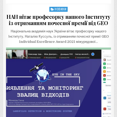
НОВИНИ
Posted
in
НАН вітає професорку нашого Інституту
із отриманням почесної премії від GEO
Національна академія наук України вітає професорку нашого
Інституту, Наталію Куссуль, із отриманням почесної премії GEO
Individual Excellence Award 2021 міжурядової…