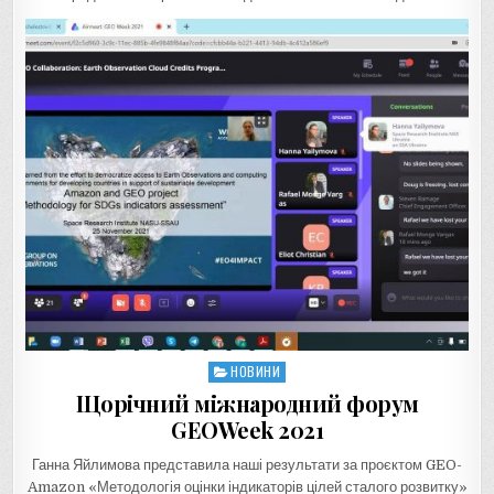
НОВИНИ
Posted
in
Щорічний міжнародний форум
GEOWeek 2021
Ганна Яйлимова представила наші результати за проєктом GEO-
Amazon «Методологія оцінки індикаторів цілей сталого розвитку»