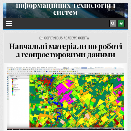
інформаційних технологій і
Skip
систем
to
content
Інститут космічних досліджень НАН України та ДКА України
POSTED
COPERNICUS ACADEMY
,
ОСВІТА
IN
Навчальні матеріали по роботі
з геопросторовими даними