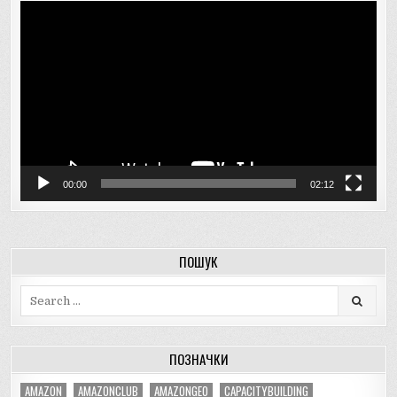
Відеопрогравач
00:00
02:12
ПОШУК
Search
for:
ПОЗНАЧКИ
AMAZON
AMAZONCLUB
AMAZONGEO
CAPACITYBUILDING