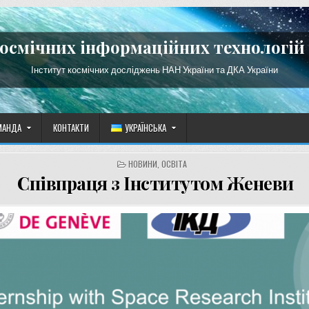
космічних інформаційних технологій 
Інститут космічних досліджень НАН України та ДКА України
МАНДА
КОНТАКТИ
УКРАЇНСЬКА
POSTED
НОВИНИ
,
ОСВІТА
IN
Співпраця з Інститутом Женеви