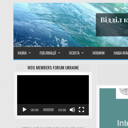
Skip
to
content
Відділ 
НАУКА
ПУБЛІКАЦІЇ
ОСВІТА
НОВИНИ
НАША КО
WDS MEMBERS FORUM UKRAINE
Відеопрогравач
00:00
03:00