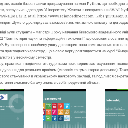
gine, освоїв базові навики програмування на мові Python, що необхідно в
акож, оперуючись досвідом Університету Женеви із використання SWAT hy
ублікацію Bär R. et al. https://www.sciencedirect.com/…/abs/pii/S14629
нідом Шуміло, досліджував взаємозв’язок між зміною клімату та деграда
іді були студенти – магістри 1 року навчання Київського академічного уні
2 “Комп’ютерні науки та інформаційні технології”, що освоюють освітню п
У. Було звернено особливу увагу до використання саме хмарних технолог
та прикладного характеру, що в свою чергу розглядається на курсі “Хмарні
гістрів у весняному семестрі.
ру, практикант поділився зі студентами прикладним застосуванням технол
ондування для реальних проблем (екологія та гуманітарна допомога). Тако
 свого стажування в українському науковому закладі, та поділився секрет
стання власного багажу знань в своїй предметній області.