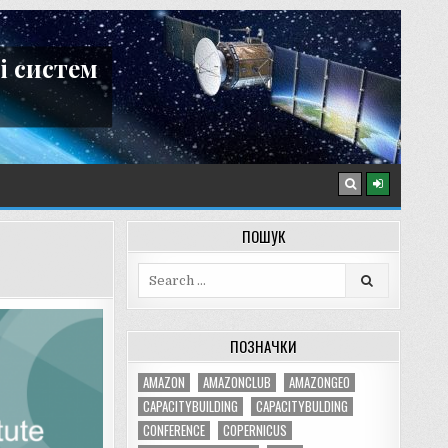
і систем
ПОШУК
Search
for:
ПОЗНАЧКИ
AMAZON
AMAZONCLUB
AMAZONGEO
CAPACITYBUILDING
CAPACITYBULDING
CONFERENCE
COPERNICUS