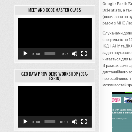
Google Earth En
MEET AND CODE MASTER CLASS
Scientists, а т
(посилання на п
Відеопрогравач
разом з МНС Лео
Слухачами допов
спеціальністю 12
ІКД НАНУ та ДКА
задач наукового 
00:00
10:27
читається для ма
В рамках семіна
дистанційного з
GEO DATA PROVIDERS WORKSHOP (ESA-
ESRIN)
про особливості
можливостей зро
Відеопрогравач
00:00
01:51