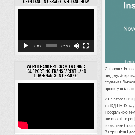
OPEN LAND IN UKRAINE: WHO AND HOW
Відеопрогравач
00:00
02:33
WORLD BANK PROGRAM TRAINING
Співпраця із за
“SUPPORTING TRANSPARENT LAND
GOVERNANCE IN UKRAINE”
відділу. Зокрем
студента Лукаса
проєкту спільно 
24 лютого 2021 
та ІКД НАНУ та Д
Профільною тема
наявності та рац
геоматики (геоін
За три місяці д