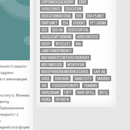
COPERNICUSACADEMY
CRDF
DATASCIENCE
EDUCATION
EDUCATIONMATERIAL
EOS
ERA-PLANET
ERAPLANET
ESA
EVIDENZ
FP7-SIGMA
GEO
GEO-UA
GEOESSENTIAL
GOOGLEEARTHENGINE
HORIZON2020
IGOSP
INTELLECT
KAU
LANDTRANSPARENCY
MATHEMATICSWITHOUTBORDERS
MEETANDCODE
NESKYIVSRI
льності нашого
NOOSPHEREENGINEERINGSCHOOL
SAFE-AQ
 задіяно
SDGS
SEN2AGRI
SMARTCITY
SMURBS
но є виконавцем
SRI
TECHSOUPEUROPE
TRAINING
WORLDBANK
ГУРТ
НАНУ-УНТЦ
УНТЦ
Інституту Женеви
НАУКА
ПРОЕКТИ
витку.
(Забезпечення
пеціаліст з
.
марній платформі