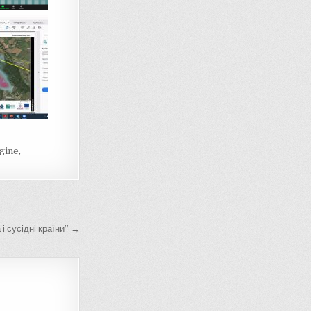
gine
,
і сусідні країни” →