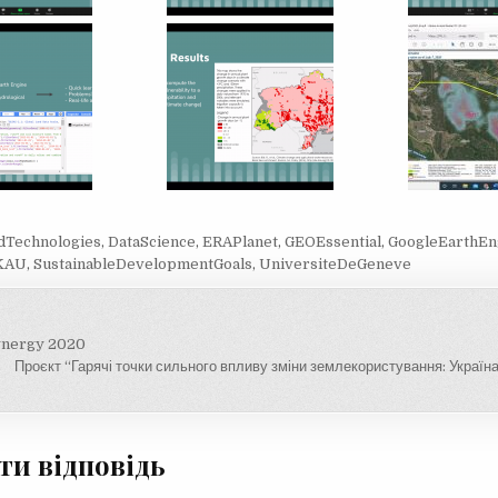
dTechnologies
,
DataScience
,
ERAPlanet
,
GEOEssential
,
GoogleEarthEn
KAU
,
SustainableDevelopmentGoals
,
UniversiteDeGeneve
ія
ynergy 2020
Проєкт “Гарячі точки сильного впливу зміни землекористування: Україна 
и відповідь