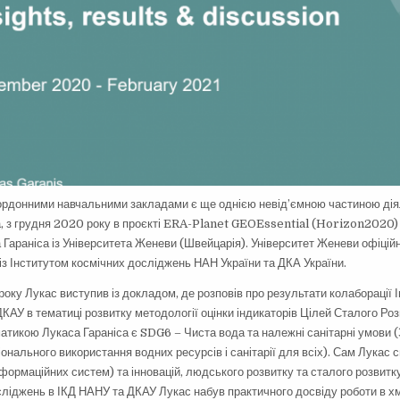
кордонними навчальними закладами є ще однією невід’ємною частиною дія
а, з грудня 2020 року в проєкті ERA-Planet GEOEssential (Horizon2020)
 Гараніса із Університета Женеви (Швейцарія). Університет Женеви офіцій
із Інститутом космічних досліджень НАН України та ДКА України.
року Лукас виступив із докладом, де розповів про результати колаборації 
КАУ в тематиці розвитку методології оцінки індикаторів Цілей Сталого Роз
тикою Лукаса Гараніса є SDG6 – Чиста вода та належні санітарні умови 
іонального використання водних ресурсів і санітарії для всіх). Сам Лукас с
формаційних систем) та інновацій, людського розвитку та сталого розвитку
осліджень в ІКД НАНУ та ДКАУ Лукас набув практичного досвіду роботи в х