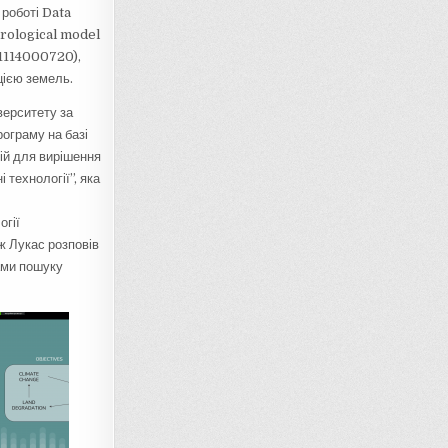
 роботі Data
drological model
01114000720),
цією земель.
верситету за
рограму на базі
ій для вирішення
 технології”, яка
огії
ж Лукас розповів
ами пошуку