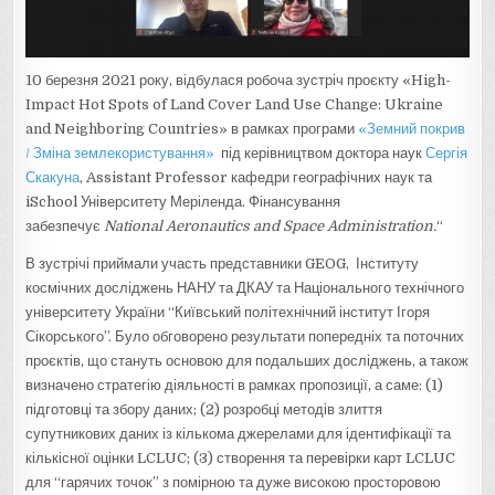
10 березня 2021 року, відбулася робоча зустріч проєкту «High-
Impact Hot Spots of Land Cover Land Use Change: Ukraine
and Neighboring Countries» в рамках програми
«Земний покрив
/ Зміна землекористування»
під керівництвом доктора наук
Сергія
Скакуна
, Assistant Professor кафедри географічних наук та
iSchool Університету Меріленда. Фінансування
забезпечує
National Aeronautics and Space Administration.
“
В зустрічі приймали участь представники GEOG, Інституту
космічних досліджень НАНУ та ДКАУ та Національного технічного
університету України “Київський політехнічний інститут Ігоря
Сікорського”. Було обговорено результати попередніх та поточних
проєктів, що стануть основою для подальших досліджень, а також
визначено стратегію діяльності в рамках пропозиції, а саме: (1)
підготовці та збору даних; (2) розробці методів злиття
супутникових даних із кількома джерелами для ідентифікації та
кількісної оцінки LCLUC; (3) створення та перевірки карт LCLUC
для “гарячих точок” з помірною та дуже високою просторовою