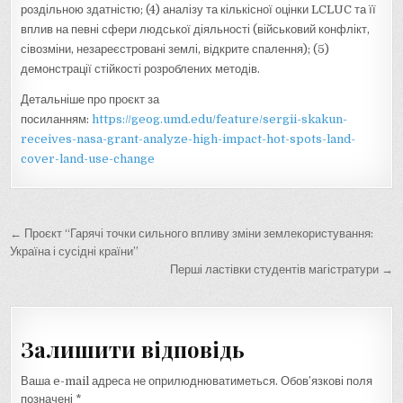
роздільною здатністю; (4) аналізу та кількісної оцінки LCLUC та її
вплив на певні сфери людської діяльності (військовий конфлікт,
сівозміни, незареєстровані землі, відкрите спалення); (5)
демонстрації стійкості розроблених методів.
Детальніше про проєкт за
посиланням:
https://geog.umd.edu/feature/sergii-skakun-
receives-nasa-grant-analyze-high-impact-hot-spots-land-
cover-land-use-change
Навігація
← Проєкт “Гарячі точки сильного впливу зміни землекористування:
записів
Україна і сусідні країни”
Перші ластівки студентів магістратури →
Залишити відповідь
Ваша e-mail адреса не оприлюднюватиметься.
Обов’язкові поля
позначені
*