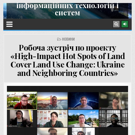
інформаційних технологій і
Skip
систем
to
content
Інститут космічних досліджень НАН України та ДКА України
POSTED
НОВИНИ
IN
Робоча зустріч по проєкту
«High-Impact Hot Spots of Land
Cover Land Use Change: Ukraine
and Neighboring Countries»