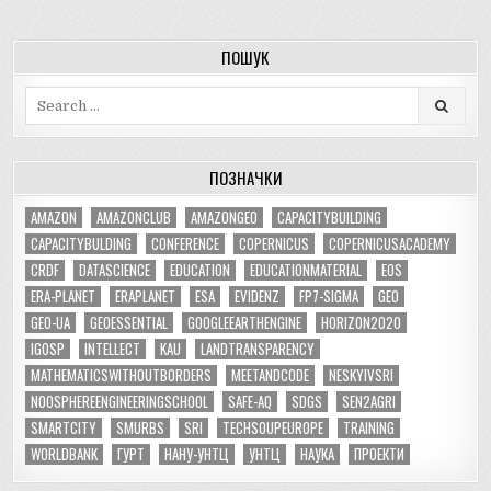
ПОШУК
Search
for:
ПОЗНАЧКИ
AMAZON
AMAZONCLUB
AMAZONGEO
CAPACITYBUILDING
CAPACITYBULDING
CONFERENCE
COPERNICUS
COPERNICUSACADEMY
CRDF
DATASCIENCE
EDUCATION
EDUCATIONMATERIAL
EOS
ERA-PLANET
ERAPLANET
ESA
EVIDENZ
FP7-SIGMA
GEO
GEO-UA
GEOESSENTIAL
GOOGLEEARTHENGINE
HORIZON2020
IGOSP
INTELLECT
KAU
LANDTRANSPARENCY
MATHEMATICSWITHOUTBORDERS
MEETANDCODE
NESKYIVSRI
NOOSPHEREENGINEERINGSCHOOL
SAFE-AQ
SDGS
SEN2AGRI
SMARTCITY
SMURBS
SRI
TECHSOUPEUROPE
TRAINING
WORLDBANK
ГУРТ
НАНУ-УНТЦ
УНТЦ
НАУКА
ПРОЕКТИ