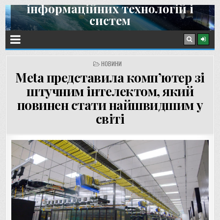
інформаційних технологій і
Skip
систем
to
content
Інститут космічних досліджень НАН України та ДКА України
POSTED
НОВИНИ
IN
Meta представила комп’ютер зі
штучним інтелектом, який
повинен стати найшвидшим у
світі