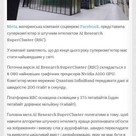
Meta
, материнська компанія соцмережі
Facebook
, представила
суперкомп’ютер зі штучним інтелектом AI Research
SuperCluster (RSC).
У компанії заявляють, що до кінця цього року суперкомп’ютер має
стати найшвидшим у світі.
Поточна версія AI Research SuperCluster (RSC) складається з
6 080 найновіших графічних процесорів Nvidia A100 GPU.
Комп’ютер може мережею Quantum InfiniBand передавати дані зі
швидкістю 200 гігабіт в секунду.
Платформа RSC оснащена сховищем у 175 петабайтів (один
петабайт дорівнює мільйону гігабайт).
Головна мета AI Research SuperCluster полягатиме в тому, щоб
навчити алгоритми штучного інтелекту краще розпізнавати об’єкти
на зображеннях і вимову слів у аудіофайлах, швидко перекладати
та виявляти шкідливий вміст і дезінформацію, яких не має бути в