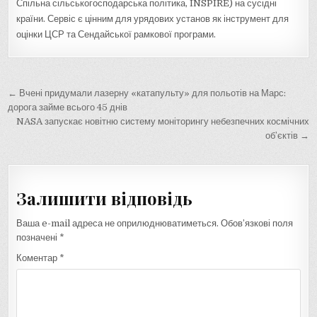
Спільна сільськогосподарська політика, INSPIRE) на сусідні
країни. Сервіс є цінним для урядових установ як інструмент для
оцінки ЦСР та Сендайської рамкової програми.
Навігація
← Вчені придумали лазерну «катапульту» для польотів на Марс:
записів
дорога займе всього 45 днів
NASA запускає новітню систему моніторингу небезпечних космічних
об’єктів →
Залишити відповідь
Ваша e-mail адреса не оприлюднюватиметься.
Обов’язкові поля
позначені
*
Коментар
*