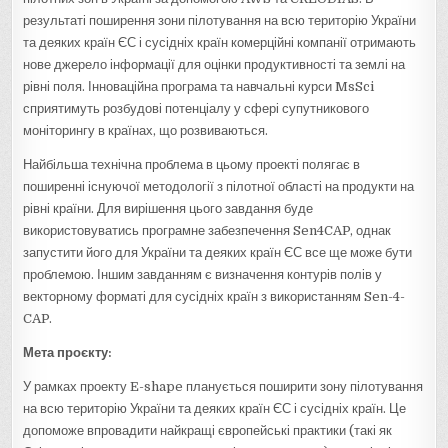
результаті поширення зони пілотування на всю територію України
та деяких країн ЄС і сусідніх країн комерційні компанії отримають
нове джерело інформації для оцінки продуктивності та землі на
рівні поля. Інноваційна програма та навчальні курси MsSci
сприятимуть розбудові потенціалу у сфері супутникового
моніторингу в країнах, що розвиваються.
Найбільша технічна проблема в цьому проекті полягає в
поширенні існуючої методології з пілотної області на продукти на
рівні країни. Для вирішення цього завдання буде
використовуватись програмне забезпечення Sen4CAP, однак
запустити його для України та деяких країн ЄС все ще може бути
проблемою. Іншим завданням є визначення контурів полів у
векторному форматі для сусідніх країн з використанням Sen-4-
CAP.
Мета проєкту:
У рамках проекту E-shape планується поширити зону пілотування
на всю територію України та деяких країн ЄС і сусідніх країн. Це
допоможе впровадити найкращі європейські практики (такі як