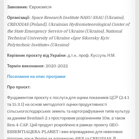
Замовник:
Єврокомісія
Організації:
Space Research Institute NASU-SSAU (Ukraine),
CREODIAS (Poland), Ukrainian Hydrometeorological Center of
the State Emergency Service of Ukraine (Ukraine), National
Technical University of Ukraine «Igor Sikorsky Kyiv
Polytechnic Institute» (Ukraine)
Керівник проєкту від України:
д.т.н., проф. Куссуль Н.М.
Термін виконання:
2020-2022
Посилання на опис програми
Про проєкт:
Фундаментом проєкту є послуга для оцінки показників ЦСР (2.4.1
та 15.3.1) на основі методології оцінки продуктивності
сільськогосподарських земель та картографування типів культур
за даними Sentinel-2 з просторовим розрізненням 10м, а також
Sen-4-CAP. Цей продукт розроблено в рамках проекту GEO-
ESSENTIAL|ERA-PLANET і вже впроваджено для невеликих
пілотних зон в Україні за допомогою AWS та CREODIAS. В