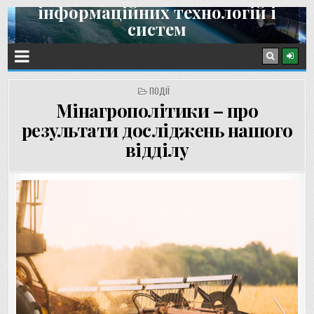
інформаційних технологій і
Skip
систем
to
content
Інститут космічних досліджень НАН України та ДКА України
POSTED
ПОДІЇ
IN
Мінагрополітики – про
результати досліджень нашого
відділу