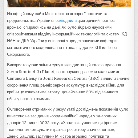
На офіційному сайті Міністерства аграрної політики та
продовольства України
оприлюднили
цьогорічний прогноз
врожаю, спираючись на дані, які було зібрано науковими
співробітниками відділу інформаційних технологій та систем ІКД
НАН та ДКА України у співпраці з представниками кафедри
математичного моделювання та аналізу даних КПІ ім. Ігоря
Сікорського.
Використовуючи знімки супутників дистанційного зондування
Землі Sentinel-2 і Planet, наші науковці разом із колегами зі
Світового Банку та Joint Research Center (JRC) виявили значне
скорочення площ ранніх зернових культур внаслідок війни: для
країни це означатиме втрату щонайманше 20% від звичного
обсягу врожаю озимих.
Обговорення отриманих у результаті досліджень показників було
винесено на засідання координаційної наради міжнародних
донорів 12 липня 2022 року. «Завдяки сучасним цифровим
технологіям фіксувати втрати агросектору значно легше», –
Денис Башлик, заступник Міністра аграрної політики та