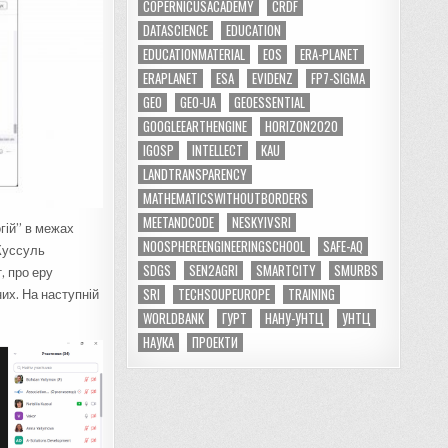
COPERNICUSACADEMY
CRDF
DATASCIENCE
EDUCATION
EDUCATIONMATERIAL
EOS
ERA-PLANET
ERAPLANET
ESA
EVIDENZ
FP7-SIGMA
GEO
GEO-UA
GEOESSENTIAL
GOOGLEEARTHENGINE
HORIZON2020
IGOSP
INTELLECT
KAU
LANDTRANSPARENCY
MATHEMATICSWITHOUTBORDERS
MEETANDCODE
NESKYIVSRI
гій” в межах
NOOSPHEREENGINEERINGSCHOOL
SAFE-AQ
 Куссуль
SDGS
SEN2AGRI
SMARTCITY
SMURBS
, про еру
SRI
TECHSOUPEUROPE
TRAINING
их. На наступній
WORLDBANK
ГУРТ
НАНУ-УНТЦ
УНТЦ
НАУКА
ПРОЕКТИ