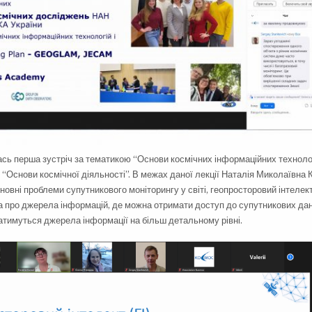
ась перша зустріч за тематикою “Основи космічних інформаційних техноло
 “Основи космічної діяльності”. В межах даної лекції Наталія Миколаївна
новні проблеми супутникового моніторингу у світі, геопросторовий інтелект
а про джерела інформацій, де можна отримати доступ до супутникових дан
датимуться джерела інформації на більш детальному рівні.