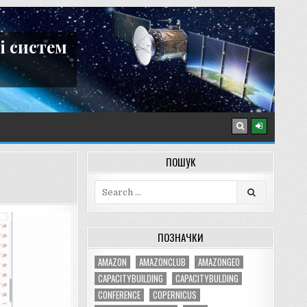
і систем
ПОШУК
Search
for:
ПОЗНАЧКИ
AMAZON
AMAZONCLUB
AMAZONGEO
CAPACITYBUILDING
CAPACITYBULDING
CONFERENCE
COPERNICUS