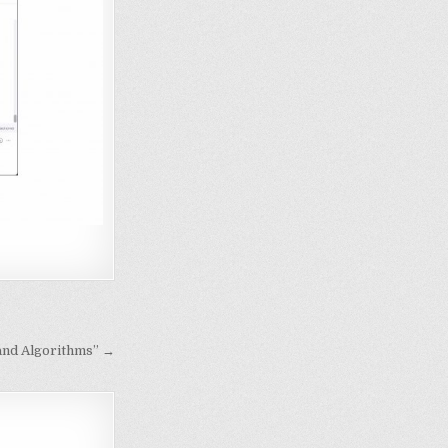
 and Algorithms” →