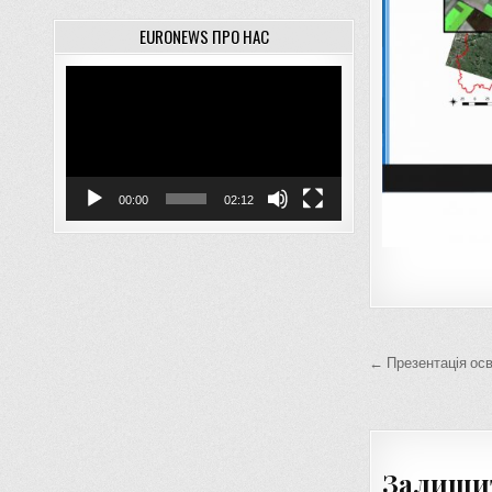
EURONEWS ПРО НАС
Відеопрогравач
00:00
02:12
Навігац
← Презентація осв
записів
Залишит