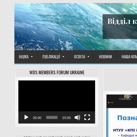
Skip
to
content
Відділ 
НАУКА
ПУБЛІКАЦІЇ
ОСВІТА
НОВИНИ
НАША КО
WDS MEMBERS FORUM UKRAINE
Відеопрогравач
00:00
03:00