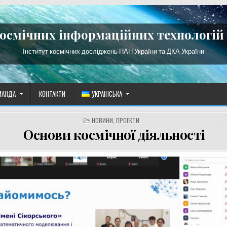
космічних інформаційних технологій 
Інститут космічних досліджень НАН України та ДКА України
МАНДА
КОНТАКТИ
УКРАЇНСЬКА
POSTED
НОВИНИ
,
ПРОЕКТИ
IN
Основи космічної діяльності