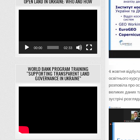
OPEN LAND IN UKRAINE: WHO AND HOW
Відеопрогравач
00:00
02:33
WORLD BANK PROGRAM TRAINING
4 жовтня відбул
“SUPPORTING TRANSPARENT LAND
GOVERNANCE IN UKRAINE”
освітнього курсу
розповіла про ос
великих даних т
зустрічі розгля