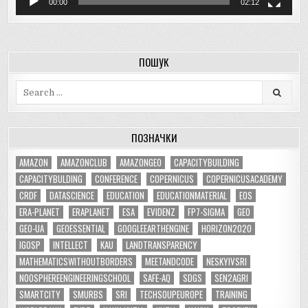
00:00
02:12
ПОШУК
Search
for:
ПОЗНАЧКИ
AMAZON
AMAZONCLUB
AMAZONGEO
CAPACITYBUILDING
CAPACITYBULDING
CONFERENCE
COPERNICUS
COPERNICUSACADEMY
CRDF
DATASCIENCE
EDUCATION
EDUCATIONMATERIAL
EOS
ERA-PLANET
ERAPLANET
ESA
EVIDENZ
FP7-SIGMA
GEO
GEO-UA
GEOESSENTIAL
GOOGLEEARTHENGINE
HORIZON2020
IGOSP
INTELLECT
KAU
LANDTRANSPARENCY
MATHEMATICSWITHOUTBORDERS
MEETANDCODE
NESKYIVSRI
NOOSPHEREENGINEERINGSCHOOL
SAFE-AQ
SDGS
SEN2AGRI
SMARTCITY
SMURBS
SRI
TECHSOUPEUROPE
TRAINING