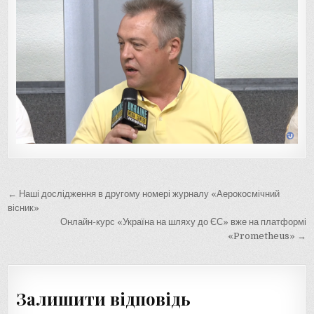
Навігація
← Наші дослідження в другому номері журналу «Аерокосмічний
записів
вісник»
Онлайн-курс «Україна на шляху до ЄС» вже на платформі
«Prometheus» →
Залишити відповідь