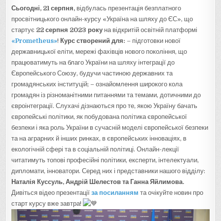
Сьогодні, 21 серпня,
відбулась презентація безплатного
просвітницького онлайн-курсу «Україна на шляху до ЄС», що
стартує
22 серпня 2023 року
на відкритій освітній платформі
«Prometheus»
!
Курс створений для:
– підготовки нової
державницької еліти, мережі фахівців нового покоління, що
працюватимуть на благо України на шляху інтеграції до
Європейського Союзу, будучи частиною державних та
громадянських інституцій; – ознайомлення широкого кола
громадян із різноманітними питаннями та темами, дотичними до
євроінтеграції. Слухачі дізнаються про те, якою Україну бачать
європейські політики, як побудована політика європейської
безпеки і яка роль України в сучасній моделі європейської безпеки
та на аграрних й інших ринках, в європейських інноваціях, в
екологічній сфері та в соціальній політиці. Онлайн-лекції
читатимуть топові професійні політики, експерти, інтелектуали,
дипломати, інноватори. Серед них і представники нашого відділу:
Наталія Куссуль, Андрій Шелестов та Ганна Яйлимова.
Дивіться відео презентації
за посиланням
та очікуйте новин про
старт курсу вже завтра!