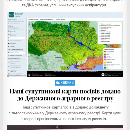
та ДКА України, успішний випускник аспірантури…
НОВИНИ
Posted
in
Наші супутникові карти посівів додано
до Державного аграрного реєстру
Наші супутникові карти посівів додано до кабінету
сільгоспвиробника у Державному аграрному реєстрі. Карти були
створені працівниками нашого інституту разом із…