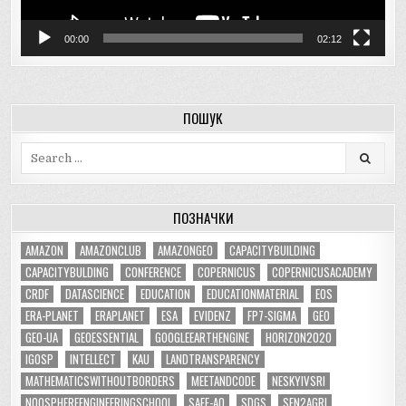
00:00
02:12
ПОШУК
Search
for:
ПОЗНАЧКИ
AMAZON
AMAZONCLUB
AMAZONGEO
CAPACITYBUILDING
CAPACITYBULDING
CONFERENCE
COPERNICUS
COPERNICUSACADEMY
CRDF
DATASCIENCE
EDUCATION
EDUCATIONMATERIAL
EOS
ERA-PLANET
ERAPLANET
ESA
EVIDENZ
FP7-SIGMA
GEO
GEO-UA
GEOESSENTIAL
GOOGLEEARTHENGINE
HORIZON2020
IGOSP
INTELLECT
KAU
LANDTRANSPARENCY
MATHEMATICSWITHOUTBORDERS
MEETANDCODE
NESKYIVSRI
NOOSPHEREENGINEERINGSCHOOL
SAFE-AQ
SDGS
SEN2AGRI