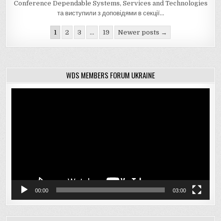
Conference Dependable Systems, Services and Technologies
та виступили з доповідями в секції…
Навігація
1
2
3
…
19
Newer posts →
записів
WDS MEMBERS FORUM UKRAINE
Відеопрогравач
00:00
03:00