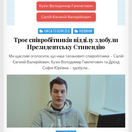
UNCATEGORIZED
НОВИНИ
Posted
in
Троє співробітників відділу здобули
Президентську Стипендію
Ми щасливі оголосити, що наші талановиті співробітники – Салій
Євгеній Валерійович, Кузін Володимир Гамлетович та Дрозд
Софія Юріївна – здобули…