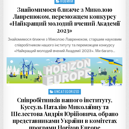
НОВИНИ
Posted
in
Знайомимося ближче з Миколою
Лавренюком, переможцем конкурсу
«Найкращий молодий вчений Академії
2023»
Знайомимося ближче з Миколою Лавренюком, старшим науковим
співробітником нашого інституту та переможцем конкурсу
«Найкращий молодий вчений Академії 2023». Ми багато…
UNCATEGORIZED
Posted
in
Співробітників нашого інституту,
Куссуль Наталію Миколаївну та
Шелестова Андрія Юрійовича, обрано
представниками України в комітетах
програми Horizon Europe