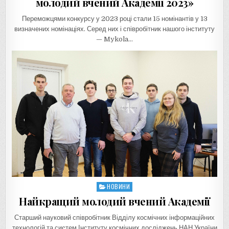
молодий вчений Академії 2023»
Переможцями конкурсу у 2023 році стали 15 номінантів у 13
визначених номінаціях. Серед них і співробітник нашого інституту
— Mykola…
НОВИНИ
Posted
in
Найкращий молодий вчений Академії
Старший науковий співробітник Відділу космічних інформаційних
технологій та сиcтем Інституту космічних досліджень НАН України