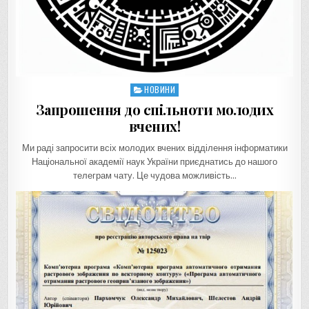
НОВИНИ
Posted
in
Запрошення до спільноти молодих
вчених!
Ми раді запросити всіх молодих вчених відділення інформатики
Національної академії наук України приєднатись до нашого
телеграм чату. Це чудова можливість…