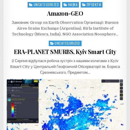
UNCATEGORIZED
НАУКА
ПРОЕКТИ
Posted
in
Amazon-GEO
Замовник: Group on Earth Observation Організації: Buenos
Aires Grains Exchange (Argentina), Birla Institute of
Technology (Mesra, India), NGO Association Noosphere…
UNCATEGORIZED
Posted
in
ERA-PLANET SMURBS, Kyiv Smart City
2 Серпня відбулася робоча зустріч з нашими колегами з Kyiv
Smart City у Центральній Геофізичній Обсерваторії ім. Бориса
Срезневського. Предметом…