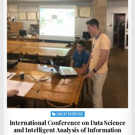
UNCATEGORIZED
Posted
in
International Conference on Data Science
and Intelligent Analysis of Information