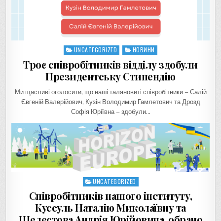
UNCATEGORIZED
НОВИНИ
Posted
in
Троє співробітників відділу здобули
Президентську Стипендію
Ми щасливі оголосити, що наші талановиті співробітники – Салій
Євгеній Валерійович, Кузін Володимир Гамлетович та Дрозд
Софія Юріївна – здобули…
UNCATEGORIZED
Posted
in
Співробітників нашого інституту,
Куссуль Наталію Миколаївну та
Шелестова Андрія Юрійовича, обрано