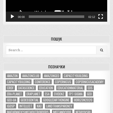
00:00
02:12
ПОШУК
Search
for:
ПОЗНАЧКИ
AMAZON
AMAZONCLUB
AMAZONGEO
CAPACITYBUILDING
CAPACITYBULDING
CONFERENCE
COPERNICUS
COPERNICUSACADEMY
CRDF
DATASCIENCE
EDUCATION
EDUCATIONMATERIAL
EOS
ERA-PLANET
ERAPLANET
ESA
EVIDENZ
FP7-SIGMA
GEO
GEO-UA
GEOESSENTIAL
GOOGLEEARTHENGINE
HORIZON2020
IGOSP
INTELLECT
KAU
LANDTRANSPARENCY
MATHEMATICSWITHOUTBORDERS
MEETANDCODE
NESKYIVSRI