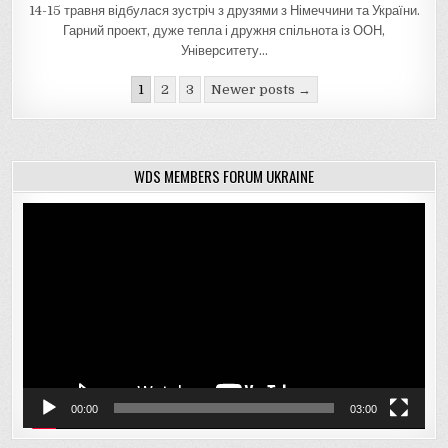
14-15 травня відбулася зустріч з друзями з Німеччини та України.
Гарний проект, дуже тепла і дружня спільнота із ООН,
Університету…
Навігація
1
2
3
Newer posts →
записів
WDS MEMBERS FORUM UKRAINE
Відеопрогравач
00:00
03:00