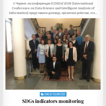
5 Червня, на конференции ICDSIAI’2018 (International
Conference on Data Science and Intelligent Analysis of
Information) представили доповіді, прісвячені роботам, что…
UNCATEGORIZED
Posted
in
SDGs indicators monitoring