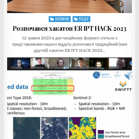
НОВИНИ
ПОДІЇ
Posted
in
Розпочався хакатон ER IPT HACK 2023
12 травня 2023 в дистанційному форматі спільно з
представниками нашого відділу розпочався традиційний (вже
другий) хакатон ER IPT HACK 2023…