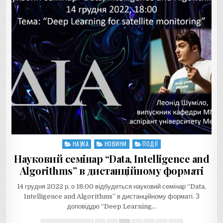
НАУКА
НОВИНИ
ПОДІЇ
Posted
in
Науковий семінар “Data, Intelligence and
Algorithms” в дистанційному форматі
14 грудня 2022 р. о 18:00 відбудеться науковий семінар “Data,
Intelligence and Algorithms” в дистанційному форматі. З
доповіддю “Deep Learning…