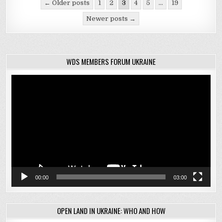
Навігація
← Older posts
1
2
3
4
5
…
19
записів
Newer posts →
WDS MEMBERS FORUM UKRAINE
Відеопрогравач
00:00
03:00
OPEN LAND IN UKRAINE: WHO AND HOW