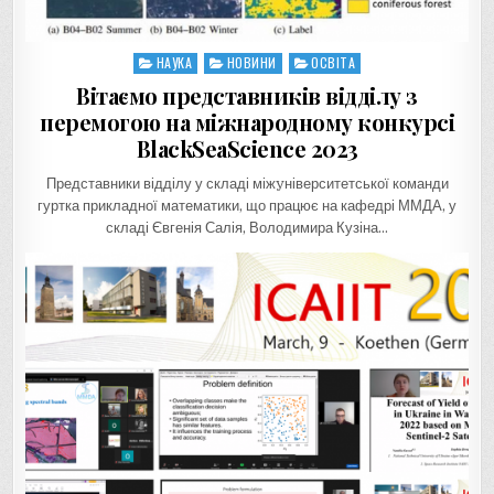
НАУКА
НОВИНИ
ОСВІТА
Posted
in
Вітаємо представників відділу з
перемогою на міжнародному конкурсі
BlackSeaScience 2023
Представники відділу у складі міжyніверситетської команди
гуртка прикладної математики, що працює на кафедрі ММДА, у
складі Євгенія Салія, Володимира Кузіна…