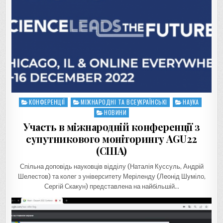
КОНФЕРЕНЦІЇ
МІЖНАРОДНІ ТА ВСЕУКРАЇНСЬКІ
НАУКА
Posted
in
НОВИНИ
Участь в міжнародній конференції з
супутникового моніторингу AGU22
(США)
Спільна доповідь науковців відділу (Наталія Куссуль, Андрій
Шелестов) та колег з університету Меріленду (Леонід Шуміло,
Сергій Скакун) представлена на найбільшій…