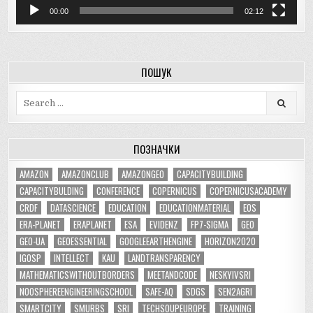
00:00
02:12
ПОШУК
Search
for:
ПОЗНАЧКИ
AMAZON
AMAZONCLUB
AMAZONGEO
CAPACITYBUILDING
CAPACITYBULDING
CONFERENCE
COPERNICUS
COPERNICUSACADEMY
CRDF
DATASCIENCE
EDUCATION
EDUCATIONMATERIAL
EOS
ERA-PLANET
ERAPLANET
ESA
EVIDENZ
FP7-SIGMA
GEO
GEO-UA
GEOESSENTIAL
GOOGLEEARTHENGINE
HORIZON2020
IGOSP
INTELLECT
KAU
LANDTRANSPARENCY
MATHEMATICSWITHOUTBORDERS
MEETANDCODE
NESKYIVSRI
NOOSPHEREENGINEERINGSCHOOL
SAFE-AQ
SDGS
SEN2AGRI
SMARTCITY
SMURBS
SRI
TECHSOUPEUROPE
TRAINING