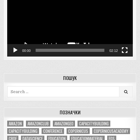
00:00
02:12
ПОШУК
Search
for:
ПОЗНАЧКИ
AMAZON
AMAZONCLUB
AMAZONGEO
CAPACITYBUILDING
CAPACITYBULDING
CONFERENCE
COPERNICUS
COPERNICUSACADEMY
CRDF
DATASCIENCE
EDUCATION
EDUCATIONMATERIAL
EOS