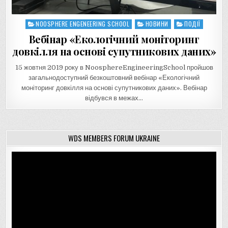
NOOSPHERE ENGENEERING SCHOOL
НОВИНИ
ПОДІЇ
Posted
in
Вебінар «Екологічний моніторинг
довкілля на основі супутникових даних»
15 жовтня 2019 року в NoosphereEngineeringSchool пройшов
загальнодоступний безкоштовний вебінар «Екологічний
моніторинг довкілля на основі супутникових даних». Вебінар
відбувся в межах…
WDS MEMBERS FORUM UKRAINE
Відеопрогравач