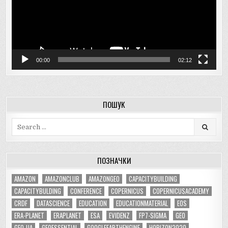
00:00
02:12
ПОШУК
Search
for:
ПОЗНАЧКИ
AMAZON
AMAZONCLUB
AMAZONGEO
CAPACITYBUILDING
CAPACITYBULDING
CONFERENCE
COPERNICUS
COPERNICUSACADEMY
CRDF
DATASCIENCE
EDUCATION
EDUCATIONMATERIAL
EOS
ERA-PLANET
ERAPLANET
ESA
EVIDENZ
FP7-SIGMA
GEO
GEO-UA
GEOESSENTIAL
GOOGLEEARTHENGINE
HORIZON2020