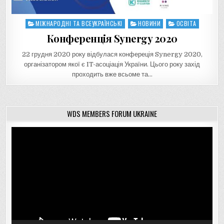
МІЖНАРОДНІ ТА ВСЕУКРАЇНСЬКІ
НОВИНИ
ОСВІТА
Posted
in
Конференція Synergy 2020
22 грудня 2020 року відбулася конфереція Synergy 2020,
організатором якої є IT-асоціація України. Цього року захід
проходить вже всьоме та…
WDS MEMBERS FORUM UKRAINE
Відеопрогравач