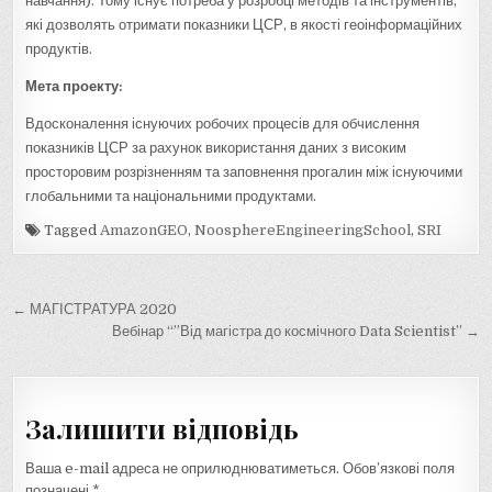
навчання). Тому існує потреба у розробці методів та інструментів,
які дозволять отримати показники ЦСР, в якості геоінформаційних
продуктів.
Мета проекту:
Вдосконалення існуючих робочих процесів для обчислення
показників ЦСР за рахунок використання даних з високим
просторовим розрізненням та заповнення прогалин між існуючими
глобальними та національними продуктами.
Tagged
AmazonGEO
,
NoosphereEngineeringSchool
,
SRI
Навігація
← МАГІСТРАТУРА 2020
записів
Вебінар “”Від магістра до космічного Data Scientist” →
Залишити відповідь
Ваша e-mail адреса не оприлюднюватиметься.
Обов’язкові поля
позначені
*