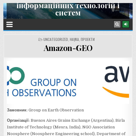
інформаційних технологій і
Skip
систем
to
content
Інститут космічних досліджень НАН України та ДКА України
POSTED
UNCATEGORIZED
,
НАУКА
,
ПРОЕКТИ
IN
Amazon-GEO
Замовник:
Group on Earth Observation
Організації:
Buenos Aires Grains Exchange (Argentina), Birla
Institute of Technology (Mesra, India), NGO Association
Noosphere (Noosphere Engineering school), Department of