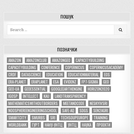
ПОШУК
Search
for:
ПОЗНАЧКИ
AMAZON
AMAZONCLUB
AMAZONGEO
CAPACITYBUILDING
CAPACITYBULDING
CONFERENCE
COPERNICUS
COPERNICUSACADEMY
CRDF
DATASCIENCE
EDUCATION
EDUCATIONMATERIAL
EOS
ERA-PLANET
ERAPLANET
ESA
EVIDENZ
FP7-SIGMA
GEO
GEO-UA
GEOESSENTIAL
GOOGLEEARTHENGINE
HORIZON2020
IGOSP
INTELLECT
KAU
LANDTRANSPARENCY
MATHEMATICSWITHOUTBORDERS
MEETANDCODE
NESKYIVSRI
NOOSPHEREENGINEERINGSCHOOL
SAFE-AQ
SDGS
SEN2AGRI
SMARTCITY
SMURBS
SRI
TECHSOUPEUROPE
TRAINING
WORLDBANK
ГУРТ
НАНУ-УНТЦ
УНТЦ
НАУКА
ПРОЕКТИ