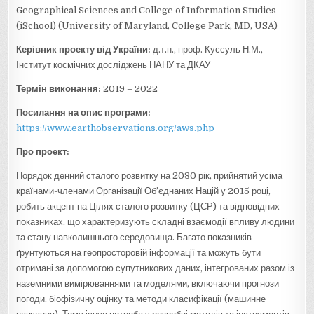
Geographical Sciences and College of Information Studies
(iSchool) (University of Maryland, College Park, MD, USA)
Керівник проекту від України:
д.т.н., проф. Куссуль Н.М.,
Інститут космічних досліджень НАНУ та ДКАУ
Термін виконання:
2019 – 2022
Посилання на опис програми:
https://www.earthobservations.org/aws.php
Про проект:
Порядок денний сталого розвитку на 2030 рік, прийнятий усіма
країнами-членами Організації Об’єднаних Націй у 2015 році,
робить акцент на Цілях сталого розвитку (ЦСР) та відповідних
показниках, що характеризують складні взаємодії впливу людини
та стану навколишнього середовища. Багато показників
ґрунтуються на геопросторовій інформації та можуть бути
отримані за допомогою супутникових даних, інтегрованих разом із
наземними вимірюваннями та моделями, включаючи прогнози
погоди, біофізичну оцінку та методи класифікації (машинне