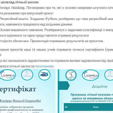
 розклад літньої школи:
esign thinking. Поговоримо про те, які є основні напрямки штучного інте
та розкажемо про випускний проєкт
Регресійний аналіз. Згадаємо Python, розберемо що таке регресійний ана
ати, навчимося працювати над вхідними даними
снови машинного навчання. Розберемося з задачами класифікації з вико
имося оцінювати та гарно представляти отримані результати
rojects showcase. Презентація отриманих результатів за проєктом.
нання проєктів наші 14 наших учнів отримали почесні сертифікати (при
!
о всі залишилися задоволеними та отримали велике задоволення від прой
записи літньої школи за
посиланням.