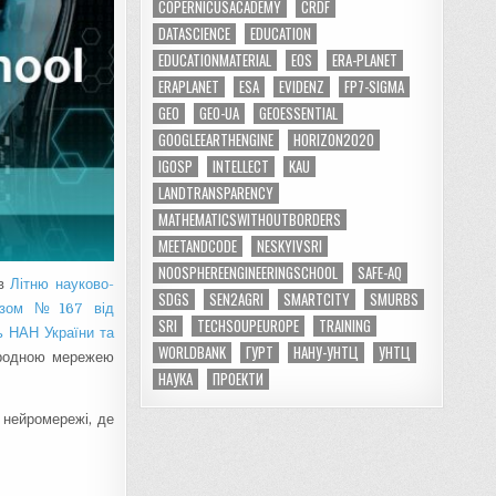
COPERNICUSACADEMY
CRDF
DATASCIENCE
EDUCATION
EDUCATIONMATERIAL
EOS
ERA-PLANET
ERAPLANET
ESA
EVIDENZ
FP7-SIGMA
GEO
GEO-UA
GEOESSENTIAL
GOOGLEEARTHENGINE
HORIZON2020
IGOSP
INTELLECT
KAU
LANDTRANSPARENCY
MATHEMATICSWITHOUTBORDERS
MEETANDCODE
NESKYIVSRI
NOOSPHEREENGINEERINGSCHOOL
SAFE-AQ
ів
Літню науково-
SDGS
SEN2AGRI
SMARTCITY
SMURBS
казом №167 від
SRI
TECHSOUPEUROPE
TRAINING
ь НАН України та
WORLDBANK
ГУРТ
НАНУ-УНТЦ
УНТЦ
ародною мережею
НАУКА
ПРОЕКТИ
 нейромережі, де