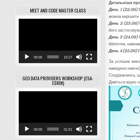
Детальніше про
MEET AND CODE MASTER CLASS
День 1 (22
.
06)
D
можна вирішити 
Відеопрогравач
День 2 (23.06)
його застосовув
День 3 (24.06)
О
бібліотек, навч
День 4 (25.06)
P
00:00
10:27
За успішне вико
наведено нижче)
Сподіваємось, щ
GEO DATA PROVIDERS WORKSHOP (ESA-
ESRIN)
Дивіться відео-
Відеопрогравач
00:00
01:51