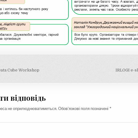
ія
Data Cube Workshop
IRLOGI e-
и відповідь
реса не оприлюднюватиметься.
Обов’язкові поля позначені
*