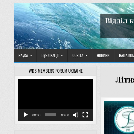
Skip
to
content
Відділ 
НАУКА
ПУБЛІКАЦІЇ
ОСВІТА
НОВИНИ
НАША КО
WDS MEMBERS FORUM UKRAINE
Літн
Відеопрогравач
00:00
03:00