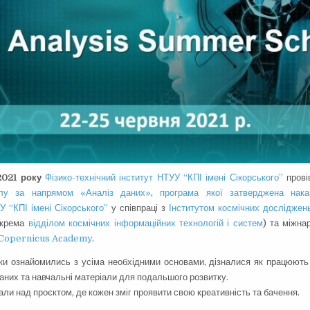
2021 року
Фізико-технічний інститут НТУУ “КПІ імені Сікорського”
пров
лу за напрямом «Аналіз даних»
,
програма якої затверджена на
У “КПІ імені Сікорського”
у співпраці з
Інститутом космічних досліджен
окрема
відділом космічних інформаційних технологій і систем
) та міжн
Copernicus Academy
.
и ознайомились з усіма необхідними основами, дізналися як працюють
аних та навчальні матеріали для подальшого розвитку.
ли над проєктом, де кожен зміг проявити свою креативність та бачення.