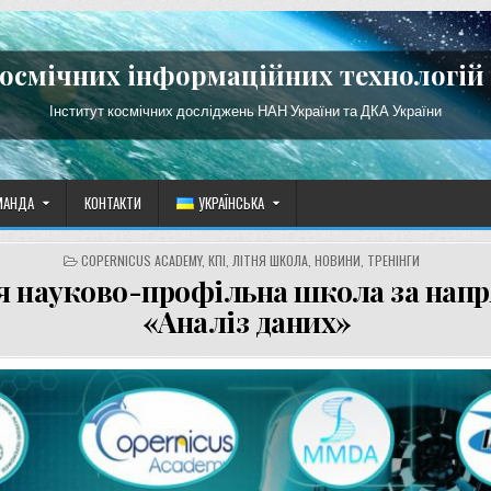
космічних інформаційних технологій 
Інститут космічних досліджень НАН України та ДКА України
МАНДА
КОНТАКТИ
УКРАЇНСЬКА
POSTED
COPERNICUS ACADEMY
,
КПІ
,
ЛІТНЯ ШКОЛА
,
НОВИНИ
,
ТРЕНІНГИ
IN
я науково-профільна школа за нап
«Аналіз даних»