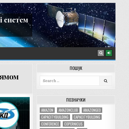
і систем
ПОШУК
рямом
Search
for:
ПОЗНАЧКИ
AMAZON
AMAZONCLUB
AMAZONGEO
CAPACITYBUILDING
CAPACITYBULDING
CONFERENCE
COPERNICUS