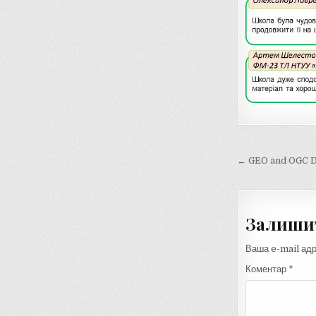
Навігац
← GEO and OGC 
записів
Залишит
Ваша e-mail ад
Коментар
*