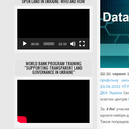
OPEN LAND IN UKRAINE: WHO AND HOW
Відеопрогравач
00:00
02:33
WORLD BANK PROGRAM TRAINING
“SUPPORTING TRANSPARENT LAND
GOVERNANCE IN UKRAINE”
22-25 червня 
профільну шко
23.06.2021
НТУ
ДКА України
(з
освітніх центрів
За
4 дні
учасник
шукати набори д
Також попрацюва