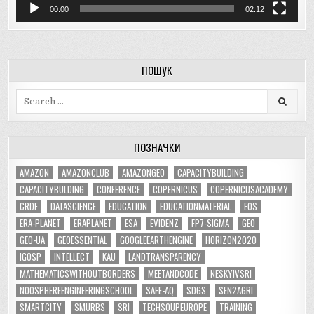
00:00
02:12
ПОШУК
Search
for:
ПОЗНАЧКИ
AMAZON
AMAZONCLUB
AMAZONGEO
CAPACITYBUILDING
CAPACITYBULDING
CONFERENCE
COPERNICUS
COPERNICUSACADEMY
CRDF
DATASCIENCE
EDUCATION
EDUCATIONMATERIAL
EOS
ERA-PLANET
ERAPLANET
ESA
EVIDENZ
FP7-SIGMA
GEO
GEO-UA
GEOESSENTIAL
GOOGLEEARTHENGINE
HORIZON2020
IGOSP
INTELLECT
KAU
LANDTRANSPARENCY
MATHEMATICSWITHOUTBORDERS
MEETANDCODE
NESKYIVSRI
NOOSPHEREENGINEERINGSCHOOL
SAFE-AQ
SDGS
SEN2AGRI
SMARTCITY
SMURBS
SRI
TECHSOUPEUROPE
TRAINING