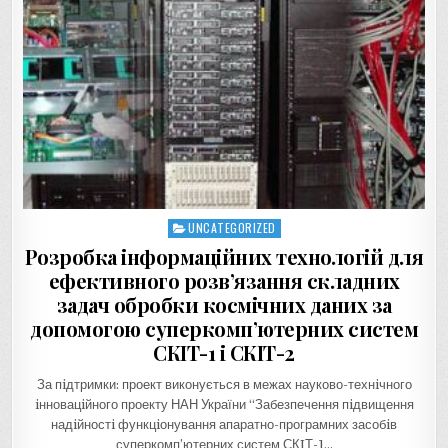
UNCATEGORIZED
Posted
in
Розробка інформаційних технологій для
ефективного розв’язання складних
задач обробки космічних даних за
допомогою суперкомп’ютерних систем
СКІТ-1 і СКІТ-2
За пiдтримки: проект виконується в межах науково-технiчного
iнновацiйного проекту НАН України “Забезпечення пiдвищення
надiйностi функцiонування апаратно-програмних засобiв
суперкомп’ютерних систем СКIТ-1…