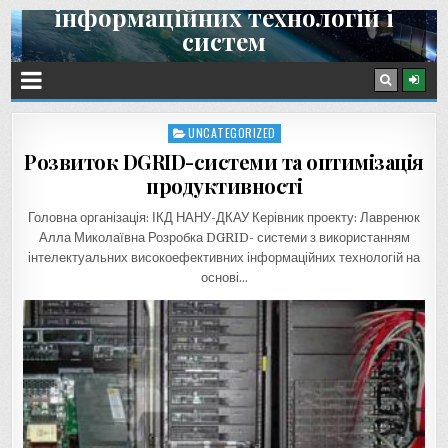
інформаційних технологій і
Skip
систем
to
content
Інститут космічних досліджень НАН України та ДКА України
UNCATEGORIZED
Posted
in
Розвиток DGRID-системи та оптимізація
продуктивності
Головна організація: ІКД НАНУ-ДКАУ Керівник проекту: Лавренюк
Алла Миколаївна Розробка DGRID- системи з використанням
інтелектуальних високоефективних інформаційних технологій на
основі…