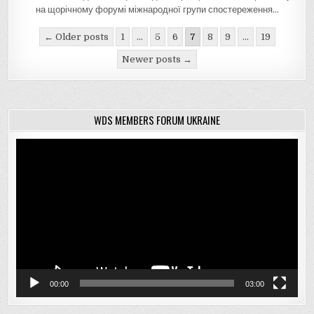
на щорічному форумі міжнародної групи спостереження…
Навігація
← Older posts
1
…
5
6
7
8
9
…
19
записів
Newer posts →
WDS MEMBERS FORUM UKRAINE
Відеопрогравач
00:00
03:00