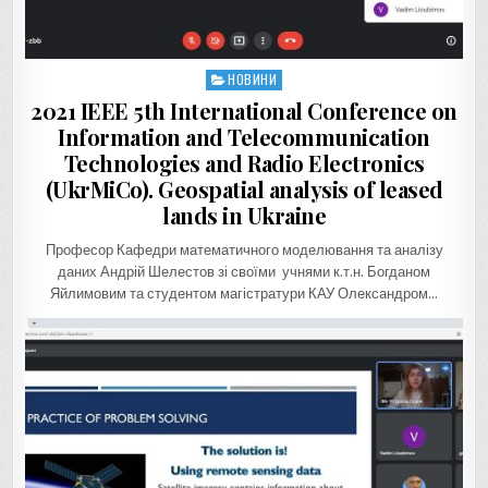
НОВИНИ
Posted
in
2021 IEEE 5th International Conference on
Information and Telecommunication
Technologies and Radio Electronics
(UkrMiCo). Geospatial analysis of leased
lands in Ukraine
Професор Кафедри математичного моделювання та аналізу
даних Андрій Шелестов зі своїми учнями к.т.н. Богданом
Яйлимовим та студентом магістратури КАУ Олександром…