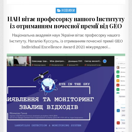
НОВИНИ
Posted
in
НАН вітає професорку нашого Інституту
із отриманням почесної премії від GEO
Національна академія наук України вітає професорку нашого
Інституту, Наталію Куссуль, із отриманням почесної премії GEO
Individual Excellence Award 2021 міжурядової…