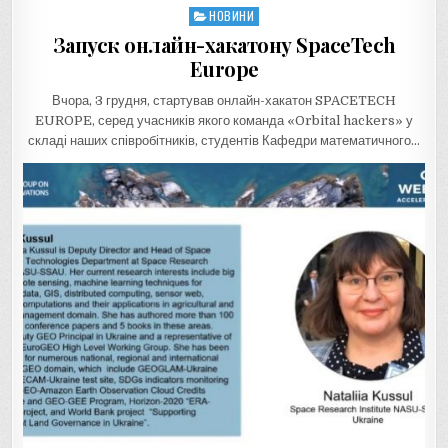
НОВИНИ
Posted
in
Запуск онлайн-хакатону SpaceTech
Europe
Вчора, 3 грудня, стартував онлайн-хакатон SPACETECH
EUROPE, серед учасників якого команда «Orbital hackers» у
складі наших співробітників, студентів Кафедри математичного…