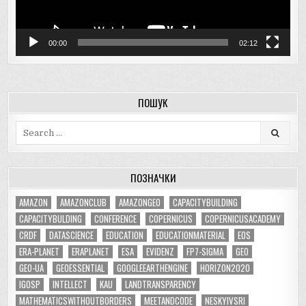
00:00
02:12
ПОШУК
Search
for:
ПОЗНАЧКИ
AMAZON
AMAZONCLUB
AMAZONGEO
CAPACITYBUILDING
CAPACITYBULDING
CONFERENCE
COPERNICUS
COPERNICUSACADEMY
CRDF
DATASCIENCE
EDUCATION
EDUCATIONMATERIAL
EOS
ERA-PLANET
ERAPLANET
ESA
EVIDENZ
FP7-SIGMA
GEO
GEO-UA
GEOESSENTIAL
GOOGLEEARTHENGINE
HORIZON2020
IGOSP
INTELLECT
KAU
LANDTRANSPARENCY
MATHEMATICSWITHOUTBORDERS
MEETANDCODE
NESKYIVSRI