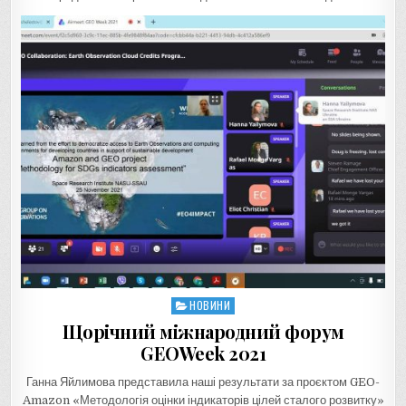
НОВИНИ
Posted
in
Щорічний міжнародний форум
GEOWeek 2021
Ганна Яйлимова представила наші результати за проєктом GEO-
Amazon «Методологія оцінки індикаторів цілей сталого розвитку»