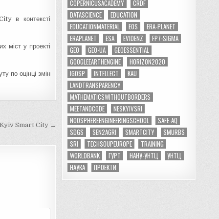
COPERNICUSACADEMY
CRDF
DATASCIENCE
EDUCATION
ity в контексті
EDUCATIONMATERIAL
EOS
ERA-PLANET
ERAPLANET
ESA
EVIDENZ
FP7-SIGMA
х міст у проекті
GEO
GEO-UA
GEOESSENTIAL
GOOGLEEARTHENGINE
HORIZON2020
IGOSP
INTELLECT
KAU
у по оцінці змін
LANDTRANSPARENCY
MATHEMATICSWITHOUTBORDERS
MEETANDCODE
NESKYIVSRI
NOOSPHEREENGINEERINGSCHOOL
SAFE-AQ
yiv Smart City →
SDGS
SEN2AGRI
SMARTCITY
SMURBS
SRI
TECHSOUPEUROPE
TRAINING
WORLDBANK
ГУРТ
НАНУ-УНТЦ
УНТЦ
НАУКА
ПРОЕКТИ