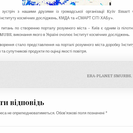
зустріч з нашими друзями із громадської організації Kyiv Smart C
 Інституту космічних досліджень, КМДА та «СМАРТ СІТІ ХАБу».
питань по створенню порталу розумного міста – Київ є одним із пілотни
S, виконання якого в Україні очолює Інститут космічних досліджень.
орення стало представлення на порталі розумного міста доробку Інститут
 та супутникові продукти по оцінці якості повітря.
ія
ERA-PLANET SMURBS, K
и відповідь
реса не оприлюднюватиметься.
Обов’язкові поля позначені
*