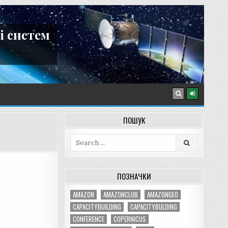
і систем
ПОШУК
Search
for:
ПОЗНАЧКИ
AMAZON
AMAZONCLUB
AMAZONGEO
CAPACITYBUILDING
CAPACITYBULDING
CONFERENCE
COPERNICUS