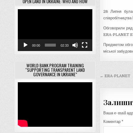
OPEN LAND IN UKRAINE: WHO AND HOW
26 Липня була 
Відеопрогравач
співробітництва
Обговорили ряд 
ERA-PLANET SMUB
Предметом обгов
00:00
02:33
міської забудови
WORLD BANK PROGRAM TRAINING
“SUPPORTING TRANSPARENT LAND
GOVERNANCE IN UKRAINE”
Навігац
← ERA-PLANET
записів
Залишит
Ваша e-mail ад
Коментар
*