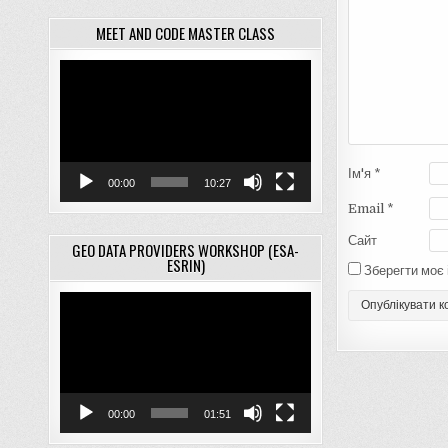
MEET AND CODE MASTER CLASS
Відеопрогравач
Ім'я
*
00:00
10:27
Email
*
Сайт
GEO DATA PROVIDERS WORKSHOP (ESA-
ESRIN)
Зберегти моє 
Відеопрогравач
00:00
01:51