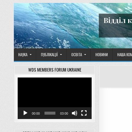
Skip
to
content
Відділ 
НАУКА
ПУБЛІКАЦІЇ
ОСВІТА
НОВИНИ
НАША КО
WDS MEMBERS FORUM UKRAINE
Відеопрогравач
00:00
03:00