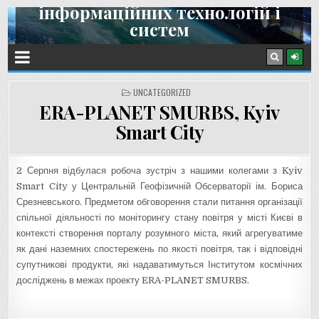
інформаційних технологій і
Skip
систем
to
content
Інститут космічних досліджень НАН України та ДКА України
POSTED
UNCATEGORIZED
IN
ERA-PLANET SMURBS, Kyiv
Smart City
2 Серпня відбулася робоча зустріч з нашими колегами з Kyiv
Smart City у Центральній Геофізичній Обсерваторії ім. Бориса
Срезневського. Предметом обговорення стали питання організації
спільної діяльності по моніторингу стану повітря у місті Києві в
контексті створення порталу розумного міста, який агрегуватиме
як дані наземних спостережень по якості повітря, так і відповідні
супутникові продукти, які надаватимуться Інститутом космічних
досліджень в межах проекту ERA-PLANET SMURBS.