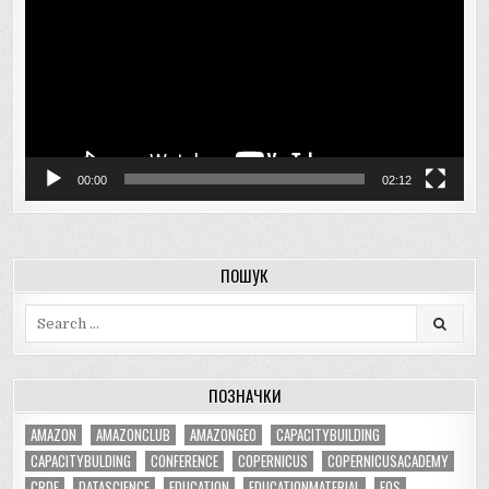
00:00
02:12
ПОШУК
Search
for:
ПОЗНАЧКИ
AMAZON
AMAZONCLUB
AMAZONGEO
CAPACITYBUILDING
CAPACITYBULDING
CONFERENCE
COPERNICUS
COPERNICUSACADEMY
CRDF
DATASCIENCE
EDUCATION
EDUCATIONMATERIAL
EOS