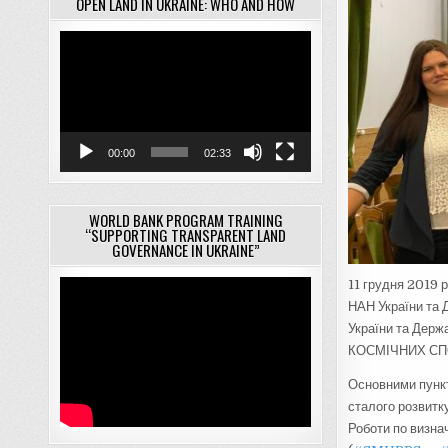
OPEN LAND IN UKRAINE: WHO AND HOW
Відеопрогравач
00:00
02:33
WORLD BANK PROGRAM TRAINING
“SUPPORTING TRANSPARENT LAND
GOVERNANCE IN UKRAINE”
11 грудня 2019 
НАН України та 
України та Держ
КОСМІЧНИХ СП
Основними пункт
сталого розв
итк
Роботи по визн