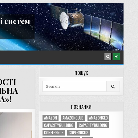
і систем
ПОШУК
ОСТІ
Search
ЛЬНА
for:
А»!
ПОЗНАЧКИ
AMAZON
AMAZONCLUB
AMAZONGEO
CAPACITYBUILDING
CAPACITYBULDING
CONFERENCE
COPERNICUS