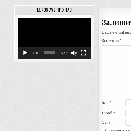
EURONEWS ПРО НАС
Залишит
Відеопрогравач
Ваша e-mail ад
Коментар
*
00:00
02:12
Ім'я
*
Email
*
Сайт