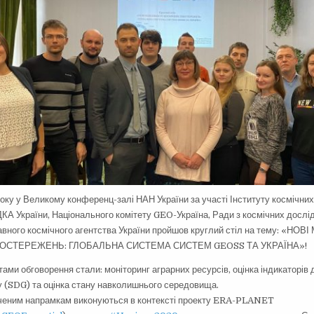
року у Великому конференц-залі НАН України за участі Інституту космічни
ДКА України, Національного комітету GEO-Україна, Ради з космічних досл
авного космічного агентства України пройшов круглий стіл на тему: «Н
ОСТЕРЕЖЕНЬ: ГЛОБАЛЬНА СИСТЕМА СИСТЕМ GEOSS ТА УКРАЇНА»!
ами обговорення стали: моніторинг аграрних ресурсів, оцінка індикаторів 
у (SDG) та оцінка стану навколишнього середовища.
аченим напрамкам виконуються в контексті проекту ERA-PLANET