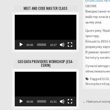
(
#
SMURBS
та
GEOSS.
MEET AND CODE MASTER CLASS
Використання ге
майстер-класів 
Відеопрогравач
цьому році.
Цього року Укра
простору.
Більшість SDG-і
00:00
10:27
розрахунку карт
В рамках проект
Інституту косміч
GEO DATA PROVIDERS WORKSHOP (ESA-
ESRIN)
Cучасні методи 
обчислювальних 
Відеопрогравач
Tagged
EOS
NoosphereEngi
Навігац
← Навчальні матер
00:00
01:51
записів