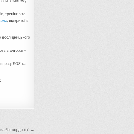
ропи в систему
, тренінгів та
кола
, відкритої в
о дослідницького
ють в алгоритм
івпраці EOS та
х
ка без кордонів” →