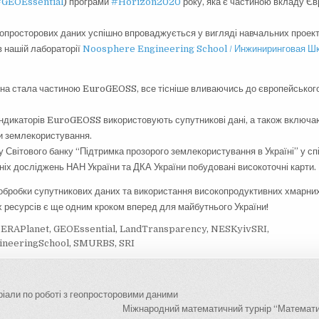
#
GEOEssential
) програми
#
Horizon2020
року, яка є частиною вкладу Єв
опросторових даних успішно впроваджується у вигляді навчальних проектів
в нашій лабораторії
Noosphere Engineering School / Инжиниринговая Ш
їна стала частиною EuroGEOSS, все тісніше вливаючись до європейськог
ндикаторів EuroGEOSS використовують супутникові дані, а також включа
и землекористування.
у Світового банку “Підтримка прозорого землекористування в Україні” у сп
ніх досліджень НАН України та ДКА України побудовані високоточні карти.
обробки супутникових даних та використання високопродуктивних хмарни
ресурсів є ще одним кроком вперед для майбутнього України!
,
ERAPlanet
,
GEOEssential
,
LandTransparency
,
NESKyivSRI
,
neeringSchool
,
SMURBS
,
SRI
ія
іали по роботі з геопросторовими даними
Міжнародний математичний турнір “Математи