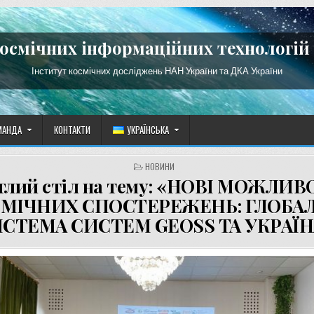
космічних інформаційних технологій 
Інститут космічних досліджень НАН України та ДКА України
МАНДА
КОНТАКТИ
УКРАЇНСЬКА
POSTED
НОВИНИ
IN
глий стіл на тему: «НОВІ МОЖЛИВ
МІЧНИХ СПОСТЕРЕЖЕНЬ: ГЛОБА
СТЕМА СИСТЕМ GEOSS ТА УКРАЇН