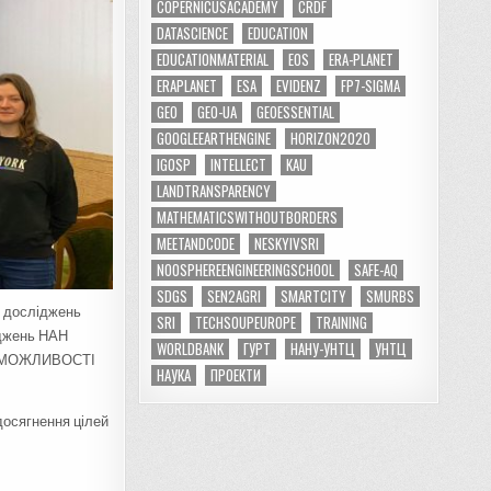
COPERNICUSACADEMY
CRDF
DATASCIENCE
EDUCATION
EDUCATIONMATERIAL
EOS
ERA-PLANET
ERAPLANET
ESA
EVIDENZ
FP7-SIGMA
GEO
GEO-UA
GEOESSENTIAL
GOOGLEEARTHENGINE
HORIZON2020
IGOSP
INTELLECT
KAU
LANDTRANSPARENCY
MATHEMATICSWITHOUTBORDERS
MEETANDCODE
NESKYIVSRI
NOOSPHEREENGINEERINGSCHOOL
SAFE-AQ
SDGS
SEN2AGRI
SMARTCITY
SMURBS
х досліджень
SRI
TECHSOUPEUROPE
TRAINING
іджень НАН
WORLDBANK
ГУРТ
НАНУ-УНТЦ
УНТЦ
ОВІ МОЖЛИВОСТІ
НАУКА
ПРОЕКТИ
досягнення цілей